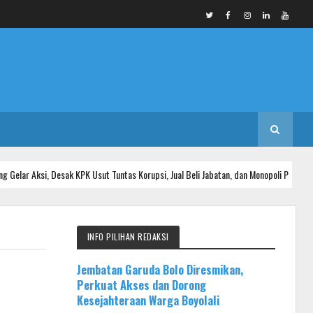
sak KPK Usut Tuntas Korupsi, Jual Beli Jabatan, dan Monopoli Proyek
IN
INFO PILIHAN REDAKSI
Jembatan Garuda Bolo Diresmikan,
Perkuat Akses dan Dorong
Kesejahteraan Warga Boyolali