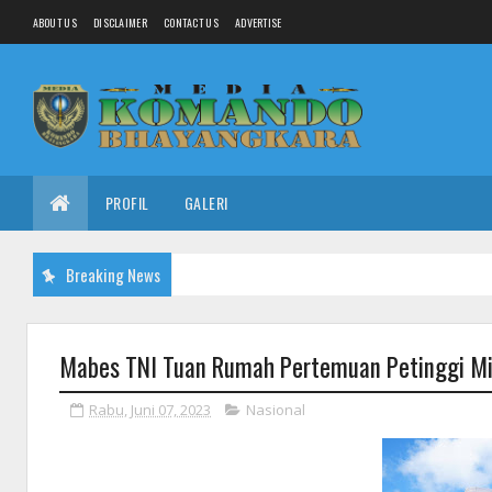
ABOUT US
DISCLAIMER
CONTACT US
ADVERTISE
PROFIL
GALERI
Breaking News
Mabes TNI Tuan Rumah Pertemuan Petinggi Mili
Rabu, Juni 07, 2023
Nasional