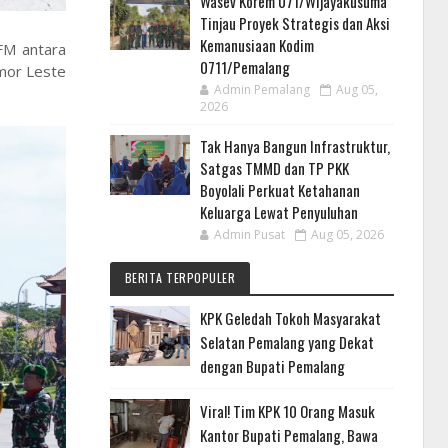
Wasev Korem 071/Wijayakusuma
Tinjau Proyek Strategis dan Aksi
Kemanusiaan Kodim
FM antara
0711/Pemalang
imor Leste
Admin Pemalang
Aug 05,
2026
Tak Hanya Bangun Infrastruktur,
Satgas TMMD dan TP PKK
Boyolali Perkuat Ketahanan
Keluarga Lewat Penyuluhan
Admin Pusat
Aug 05, 2026
BERITA TERPOPULER
KPK Geledah Tokoh Masyarakat
Selatan Pemalang yang Dekat
dengan Bupati Pemalang
Viral! Tim KPK 10 Orang Masuk
Kantor Bupati Pemalang, Bawa