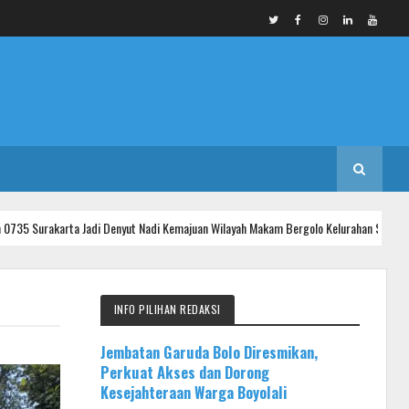
 Denyut Nadi Kemajuan Wilayah Makam Bergolo Kelurahan Serengan
INF
INFO PILIHAN REDAKSI
Jembatan Garuda Bolo Diresmikan,
Perkuat Akses dan Dorong
Kesejahteraan Warga Boyolali