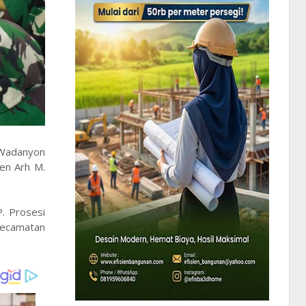
 Wadanyon
ten Arh M.
P. Prosesi
Kecamatan