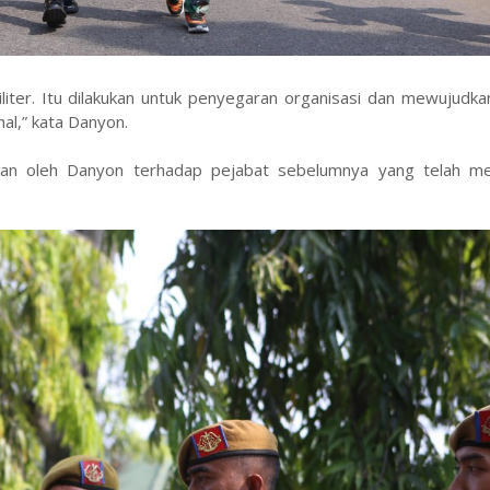
 militer. Itu dilakukan untuk penyegaran organisasi dan mewujudk
al,” kata Danyon.
apkan oleh Danyon terhadap pejabat sebelumnya yang telah m