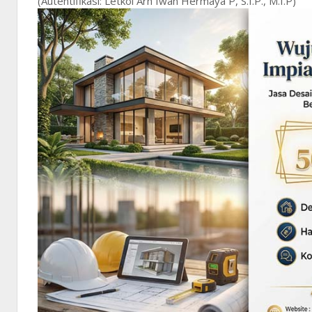
(Autentifikasi: Letkol Arh Iwan Hermaya P, S.I.P., M.I.P)