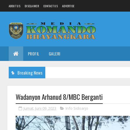
ABOUT US
DISCLAIMER
CONTACT US
ADVERTISE
PROFIL
GALERI
Breaking News
Wadanyon Arhanud 8/MBC Berganti
Jumat, Juni 09, 2023
Info Sidoarjo