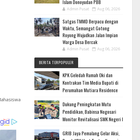
Islam Donoyudan PBB
Admin Pusat
Aug 06, 2026
Satgas TMMD Berpacu dengan
Waktu, Semangat Gotong
Royong Wujudkan Jalan Impian
Warga Desa Bercak
Admin Pusat
Aug 06, 2026
BERITA TERPOPULER
KPK Geledah Rumah Oki dan
Kontrakan Tim Media Bupati di
Perumahan Mutiara Residence
Mahasiswa
Dukung Peningkatan Mutu
Pendidikan, Babinsa Nogosari
Monitor Revitalisasi SMK Negeri I
GRIB Jaya Pemalang Gelar Aksi,