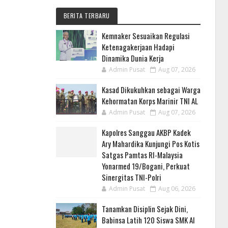
BERITA TERBARU
Kemnaker Sesuaikan Regulasi
Ketenagakerjaan Hadapi
Dinamika Dunia Kerja
Admin Pusat
Aug 07, 2026
Kasad Dikukuhkan sebagai Warga
Kehormatan Korps Marinir TNI AL
Admin Pusat
Aug 07, 2026
Kapolres Sanggau AKBP Kadek
Ary Mahardika Kunjungi Pos Kotis
Satgas Pamtas RI-Malaysia
Yonarmed 19/Bogani, Perkuat
Sinergitas TNI-Polri
Admin Pusat
Aug 06, 2026
Tanamkan Disiplin Sejak Dini,
Babinsa Latih 120 Siswa SMK Al