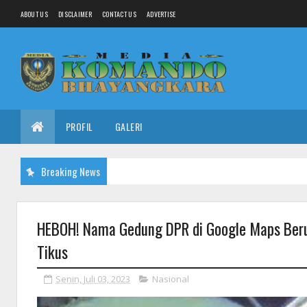
ABOUT US
DISCLAIMER
CONTACT US
ADVERTISE
PROFIL
GALERI
Breaking News
HEBOH! Nama Gedung DPR di Google Maps Beru
Tikus
Senin, Juli 03, 2023
Nasional