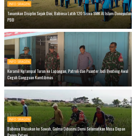
INFO SRAGEN
Tanamkan Disiplin Sejak Dini, Babinsa Latih 120 Siswa SMK Al Islam Donoyudan
PBB
INFO SRAGEN
Koramil Ngrampal Turun ke Lapangan, Patroli dan Puanter Jadi Benteng Awal
Cegah Gangguan Kamtibmas
INFO SRAGEN
Babinsa Blusukan ke Sawah, Gulma Dibasmi Demi Selamatkan Masa Depan
Panen Petani