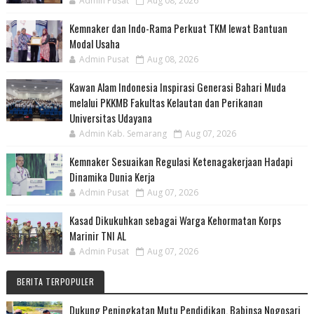
Admin Pusat
Aug 08, 2026
Kemnaker dan Indo-Rama Perkuat TKM lewat Bantuan
Modal Usaha
Admin Pusat
Aug 08, 2026
Kawan Alam Indonesia Inspirasi Generasi Bahari Muda
melalui PKKMB Fakultas Kelautan dan Perikanan
Universitas Udayana
Admin Kab. Semarang
Aug 07, 2026
Kemnaker Sesuaikan Regulasi Ketenagakerjaan Hadapi
Dinamika Dunia Kerja
Admin Pusat
Aug 07, 2026
Kasad Dikukuhkan sebagai Warga Kehormatan Korps
Marinir TNI AL
Admin Pusat
Aug 07, 2026
BERITA TERPOPULER
Dukung Peningkatan Mutu Pendidikan, Babinsa Nogosari