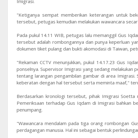
Imigrasi.
"Ketiganya sempat memberikan keterangan untuk beker
tersebut, petugas kemudian melakukan wawancara secara
Pada pukul 14.11 WIB, petugas lalu memanggil Gus Iqda
tersebut adalah rombongannya dan punya keperluan y
dokumen tiket pulang dan bukti akomodasi di Taiwan, pet
"Rekaman CCTV menunjukkan, pukul 14.17.23 Gus Iqd
ponselnya. Supervisor Imigrasi yang sedang melakukan
tentang larangan pengambilan gambar di area Imigrasi
keberatan dengan hal tersebut serta meminta maaf," ter
Berdasarkan kronologi tersebut, pihak Imigrasi Soett
Pemeriksaan terhadap Gus Iqdam di Imigrasi bahkan ber
penumpang.
"Wawancara mendalam pada tiga orang rombongan Gus Iq
perdagangan manusia. Hal ini sebagai bentuk perlindungan