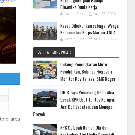
Ketenagakerjaan Hadapi
Dinamika Dunia Kerja
Admin Pusat
Aug 07, 2026
Kasad Dikukuhkan sebagai Warga
Kehormatan Korps Marinir TNI AL
Admin Pusat
Aug 07, 2026
BERITA TERPOPULER
Dukung Peningkatan Mutu
Pendidikan, Babinsa Nogosari
Monitor Revitalisasi SMK Negeri I
GRIB Jaya Pemalang Gelar Aksi,
Desak KPK Usut Tuntas Korupsi,
Jual Beli Jabatan, dan Monopoli
Proyek
to di area
KPK Geledah Rumah Oki dan
Kontrakan Tim Media Bupati di