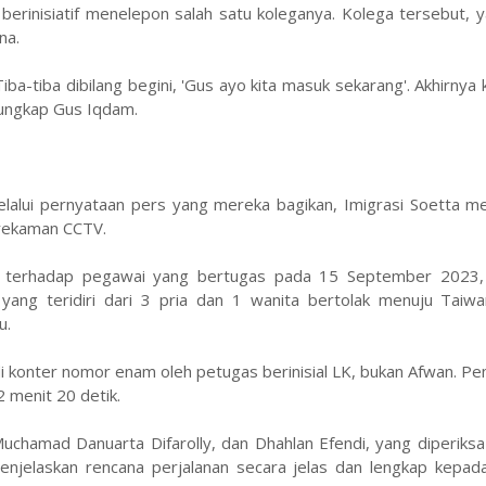
erinisiatif menelepon salah satu koleganya. Kolega tersebut, y
na.
ba-tiba dibilang begini, 'Gus ayo kita masuk sekarang'. Akhirnya k
 ungkap Gus Iqdam.
elalui pernyataan pers yang mereka bagikan, Imigrasi Soetta m
 rekaman CCTV.
l terhadap pegawai yang bertugas pada 15 September 2023, 
ang teridiri dari 3 pria dan 1 wanita bertolak menuju Taiw
u.
di konter nomor enam oleh petugas berinisial LK, bukan Afwan. P
 menit 20 detik.
Muchamad Danuarta Difarolly, dan Dhahlan Efendi, yang diperiksa
njelaskan rencana perjalanan secara jelas dan lengkap kepad