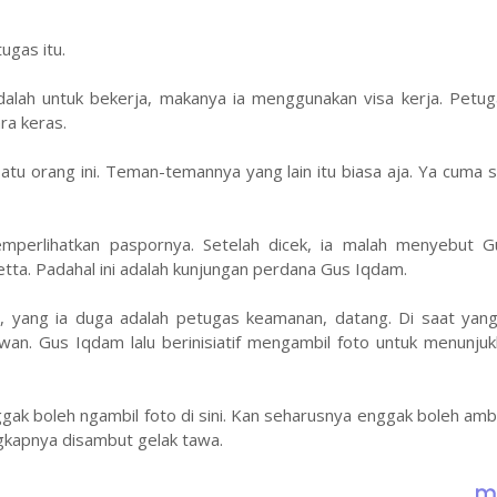
ugas itu.
alah untuk bekerja, makanya ia menggunakan visa kerja. Petuga
ra keras.
tu orang ini. Teman-temannya yang lain itu biasa aja. Ya cuma 
mperlihatkan paspornya. Setelah dicek, ia malah menyebut 
ta. Padahal ini adalah kunjungan perdana Gus Iqdam.
a, yang ia duga adalah petugas keamanan, datang. Di saat yang
an. Gus Iqdam lalu berinisiatif mengambil foto untuk menunjukk
gak boleh ngambil foto di sini. Kan seharusnya enggak boleh ambil
ngkapnya disambut gelak tawa.