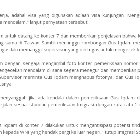
ja, adahal visa yang digunakan adlaah visa kunjungan. Menge
 mendalam," lanjut pernyataan tersebut.
m untuk datang ke konter 7 dan memberikan penjelasan bahwa ke
ang sama di Taiwan. Sambil menunggu rombongan Gus Iqdam me
ugas lalu memanggil supervisor yang bertugas untuk mengecek leb
am dengan sengaja mengambil foto konter pemeriksaan nomor
 pengecekan mendalam di sana segera menegur dan memberikan p
. Supervisor meminta Gus Iqdam menghapus fotonya, dan Gus Iq
usnya.
a menyanggah jika ada kendala dalam pemeriksaan Gus Iqdam di 
jalan sesuai standar pemeriksaan Imigrasi dengan rata-rata 1 
dam di konter 7 dilakukan untuk mengantisipasi potensi tind
 kepada WNI yang hendak pergi ke luar negeri," tutup Imigrasi S