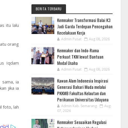
BERITA TERBARU
Kemnaker Transformasi Balai K3
s itu lalu
Jadi Garda Terdepan Pencegahan
Kecelakaan Kerja
Admin Pusat
Aug 08, 2026
satu orang
Kemnaker dan Indo-Rama
Perkuat TKM lewat Bantuan
Modal Usaha
Gus Iqdam
Admin Pusat
Aug 08, 2026
Kawan Alam Indonesia Inspirasi
 sama, ia
Generasi Bahari Muda melalui
an jika ia
PKKMB Fakultas Kelautan dan
Perikanan Universitas Udayana
Admin Kab. Semarang
Aug
 foto, lah
07, 2026
Kemnaker Sesuaikan Regulasi