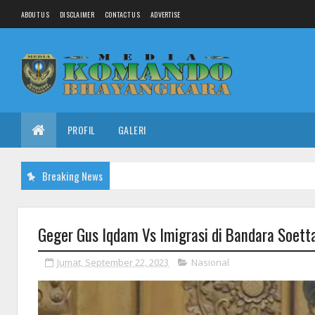
ABOUT US
DISCLAIMER
CONTACT US
ADVERTISE
PROFIL
GALERI
Breaking News
Geger Gus Iqdam Vs Imigrasi di Bandara Soett
Jumat, September 22, 2023
Nasional