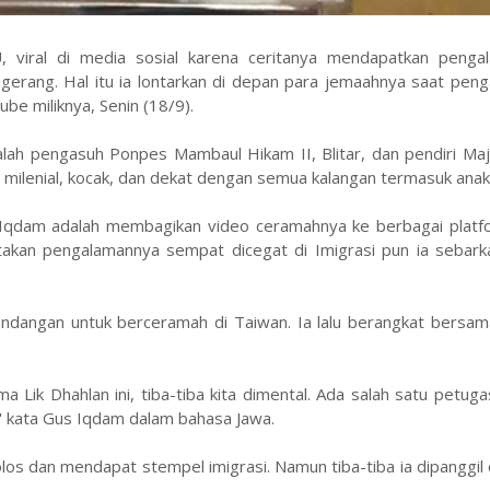
iral di media sosial karena ceritanya mendapatkan penga
rang. Hal itu ia lontarkan di depan para jemaahnya saat penga
ube miliknya, Senin (18/9).
ah pengasuh Ponpes Mambaul Hikam II, Blitar, dan pendiri Majl
milenial, kocak, dan dekat dengan semua kalangan termasuk anak
Iqdam adalah membagikan video ceramahnya ke berbagai platfo
akan pengalamannya sempat dicegat di Imigrasi pun ia sebarka
ndangan untuk berceramah di Taiwan. Ia lalu berangkat bersama
ma Lik Dhahlan ini, tiba-tiba kita dimental. Ada salah satu petuga
," kata Gus Iqdam dalam bahasa Jawa.
los dan mendapat stempel imigrasi. Namun tiba-tiba ia dipanggil 