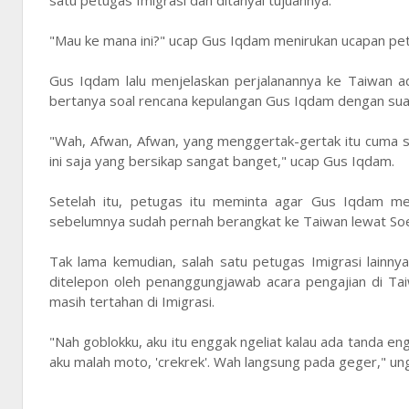
satu petugas Imigrasi dan ditanyai tujuannya.
"Mau ke mana ini?" ucap Gus Iqdam menirukan ucapan pet
Gus Iqdam lalu menjelaskan perjalanannya ke Taiwan ad
bertanya soal rencana kepulangan Gus Iqdam dengan sua
"Wah, Afwan, Afwan, yang menggertak-gertak itu cuma sa
ini saja yang bersikap sangat banget," ucap Gus Iqdam.
Setelah itu, petugas itu meminta agar Gus Iqdam me
sebelumnya sudah pernah berangkat ke Taiwan lewat Soet
Tak lama kemudian, salah satu petugas Imigrasi lainny
ditelepon oleh penanggungjawab acara pengajian di Taiw
masih tertahan di Imigrasi.
"Nah goblokku, aku itu enggak ngeliat kalau ada tanda eng
aku malah moto, 'crekrek'. Wah langsung pada geger," u