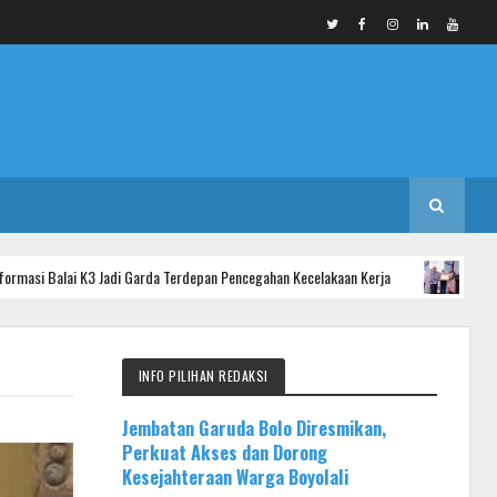
3 Jadi Garda Terdepan Pencegahan Kecelakaan Kerja
INFO KAB. PURWAK
INFO PILIHAN REDAKSI
Jembatan Garuda Bolo Diresmikan,
Perkuat Akses dan Dorong
Kesejahteraan Warga Boyolali