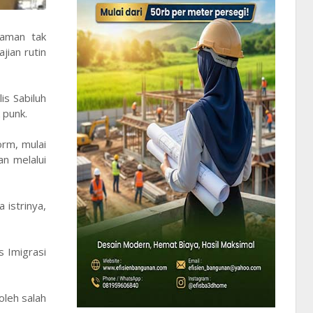
laman tak
jian rutin
is Sabiluh
 punk.
rm, mulai
n melalui
 istrinya,
s Imigrasi
oleh salah