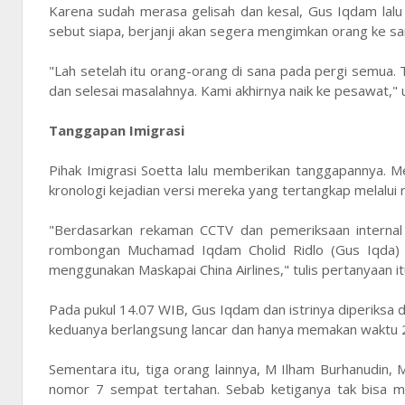
Karena sudah merasa gelisah dan kesal, Gus Iqdam lalu b
sebut siapa, berjanji akan segera mengimkan orang ke sa
"Lah setelah itu orang-orang di sana pada pergi semua. Ti
dan selesai masalahnya. Kami akhirnya naik ke pesawat,"
Tanggapan Imigrasi
Pihak Imigrasi Soetta lalu memberikan tanggapannya. M
kronologi kejadian versi mereka yang tertangkap melalui
"Berdasarkan rekaman CCTV dan pemeriksaan interna
rombongan Muchamad Iqdam Cholid Ridlo (Gus Iqda) y
menggunakan Maskapai China Airlines," tulis pertanyaan it
Pada pukul 14.07 WIB, Gus Iqdam dan istrinya diperiksa 
keduanya berlangsung lancar dan hanya memakan waktu 2
Sementara itu, tiga orang lainnya, M Ilham Burhanudin, 
nomor 7 sempat tertahan. Sebab ketiganya tak bisa me