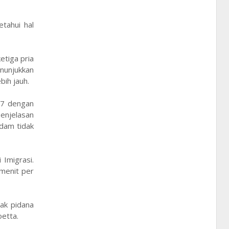
tahui hal
tiga pria
nunjukkan
ih jauh.
 7 dengan
enjelasan
dam tidak
Imigrasi.
menit per
ak pidana
oetta.