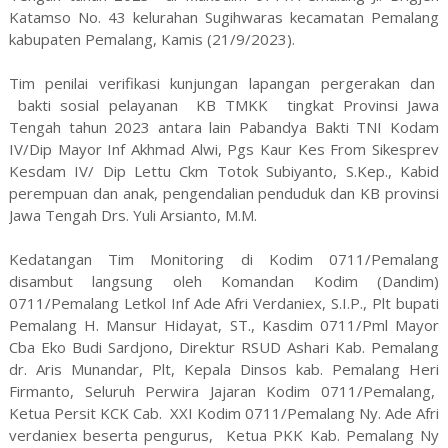
Katamso No. 43 kelurahan Sugihwaras kecamatan Pemalang
kabupaten Pemalang, Kamis (21/9/2023).
Tim penilai verifikasi kunjungan lapangan pergerakan dan
bakti sosial pelayanan KB TMKK tingkat Provinsi Jawa
Tengah tahun 2023 antara lain Pabandya Bakti TNI Kodam
IV/Dip Mayor Inf Akhmad Alwi, Pgs Kaur Kes From Sikesprev
Kesdam IV/ Dip Lettu Ckm Totok Subiyanto, S.Kep., Kabid
perempuan dan anak, pengendalian penduduk dan KB provinsi
Jawa Tengah Drs. Yuli Arsianto, M.M.
Kedatangan Tim Monitoring di Kodim 0711/Pemalang
disambut langsung oleh Komandan Kodim (Dandim)
0711/Pemalang Letkol Inf Ade Afri Verdaniex, S.I.P., Plt bupati
Pemalang H. Mansur Hidayat, ST., Kasdim 0711/Pml Mayor
Cba Eko Budi Sardjono, Direktur RSUD Ashari Kab. Pemalang
dr. Aris Munandar, Plt, Kepala Dinsos kab. Pemalang Heri
Firmanto, Seluruh Perwira Jajaran Kodim 0711/Pemalang,
Ketua Persit KCK Cab. XXI Kodim 0711/Pemalang Ny. Ade Afri
verdaniex beserta pengurus, Ketua PKK Kab. Pemalang Ny