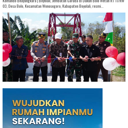
Komando Bhayangkara | Boyolali, Jembatan Garuda di Dukuh Bolo Wetan RT 11/RW
03, Desa Bolo, Kecamatan Wonosegoro, Kabupaten Boyolali, resmi...