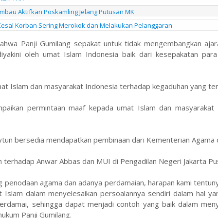
mbau Aktifkan Poskamling Jelang Putusan MK
aku Kesal Korban Sering Merokok dan Melakukan Pelanggaran
bahwa Panji Gumilang sepakat untuk tidak mengembangkan aja
yakini oleh umat Islam Indonesia baik dari kesepakatan para
t Islam dan masyarakat Indonesia terhadap kegaduhan yang terj
mpaikan permintaan maaf kepada umat Islam dan masyarakat 
aytun bersedia mendapatkan pembinaan dari Kementerian Agama 
terhadap Anwar Abbas dan MUI di Pengadilan Negeri Jakarta Pu
ang penodaan agama dan adanya perdamaian, harapan kami tentun
t Islam dalam menyelesaikan persoalannya sendiri dalam hal ya
rdamai, sehingga dapat menjadi contoh yang baik dalam meny
hukum Panji Gumilang.