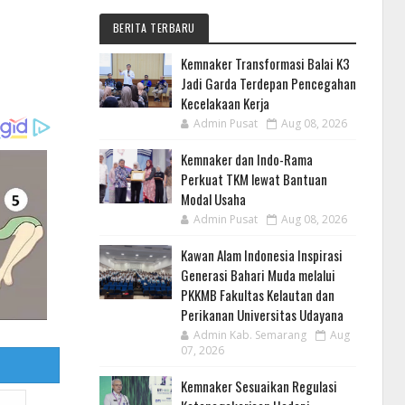
BERITA TERBARU
Kemnaker Transformasi Balai K3
Jadi Garda Terdepan Pencegahan
Kecelakaan Kerja
Admin Pusat
Aug 08, 2026
Kemnaker dan Indo-Rama
Perkuat TKM lewat Bantuan
Modal Usaha
Admin Pusat
Aug 08, 2026
Kawan Alam Indonesia Inspirasi
Generasi Bahari Muda melalui
PKKMB Fakultas Kelautan dan
Perikanan Universitas Udayana
Admin Kab. Semarang
Aug
07, 2026
Kemnaker Sesuaikan Regulasi