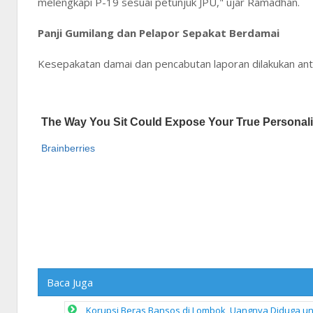
melengkapi P-19 sesuai petunjuk JPU," ujar Ramadhan.
Panji Gumilang dan Pelapor Sepakat Berdamai
Kesepakatan damai dan pencabutan laporan dilakukan ant
Baca Juga
Korupsi Beras Bansos di Lombok, Uangnya Diduga unt