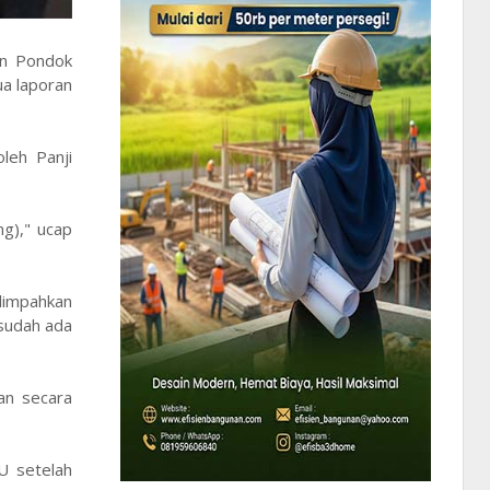
an Pondok
ua laporan
leh Panji
g)," ucap
limpahkan
 sudah ada
an secara
PU setelah