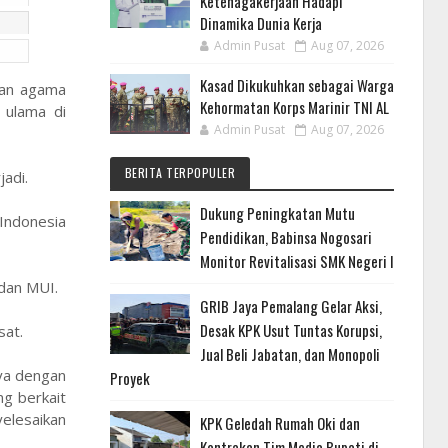
Ketenagakerjaan Hadapi
Dinamika Dunia Kerja
Admin Pusat
Aug 07, 2026
Kasad Dikukuhkan sebagai Warga
ran agama
Kehormatan Korps Marinir TNI AL
 ulama di
Admin Pusat
Aug 07, 2026
BERITA TERPOPULER
adi.
Dukung Peningkatan Mutu
Indonesia
Pendidikan, Babinsa Nogosari
Monitor Revitalisasi SMK Negeri I
dan MUI.
GRIB Jaya Pemalang Gelar Aksi,
Desak KPK Usut Tuntas Korupsi,
sat.
Jual Beli Jabatan, dan Monopoli
ya dengan
Proyek
ng berkait
elesaikan
KPK Geledah Rumah Oki dan
Kontrakan Tim Media Bupati di