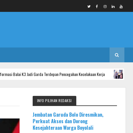
K3 Jadi Garda Terdepan Pencegahan Kecelakaan Kerja
INFO KAB. PURW
INFO PILIHAN REDAKSI
Jembatan Garuda Bolo Diresmikan,
Perkuat Akses dan Dorong
Kesejahteraan Warga Boyolali