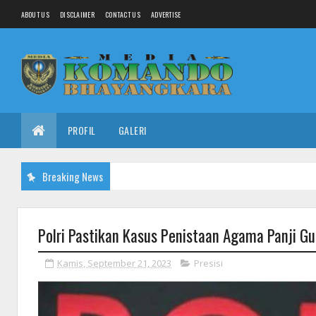
ABOUT US
DISCLAIMER
CONTACT US
ADVERTISE
PROFIL
GALERI
Breaking News
Polri Pastikan Kasus Penistaan Agama Panji G
Kamis, September 21, 2023
Presisi