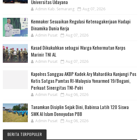
Universitas Udayana
Admin Kab. Semarang
Aug 07, 2026
Kemnaker Sesuaikan Regulasi Ketenagakerjaan Hadapi
Dinamika Dunia Kerja
Admin Pusat
Aug 07, 2026
Kasad Dikukuhkan sebagai Warga Kehormatan Korps
Marinir TNI AL
Admin Pusat
Aug 07, 2026
Kapolres Sanggau AKBP Kadek Ary Mahardika Kunjungi Pos
Kotis Satgas Pamtas RI-Malaysia Yonarmed 19/Bogani,
Perkuat Sinergitas TNI-Polri
Admin Pusat
Aug 06, 2026
Tanamkan Disiplin Sejak Dini, Babinsa Latih 120 Siswa
SMK Al Islam Donoyudan PBB
Admin Pusat
Aug 06, 2026
BERITA TERPOPULER