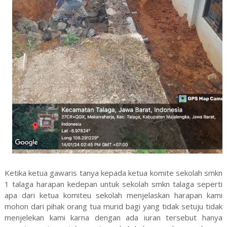
Ketika ketua gawaris tanya kepada ketua komite sekolah smkn
1 talaga harapan kedepan untuk sekolah smkn talaga seperti
apa dari ketua komiteu sekolah menjelaskan harapan kami
mohon dari pihak orang tua murid bagi yang tidak setuju tidak
menjelekan kami karna dengan ada iuran tersebut hanya