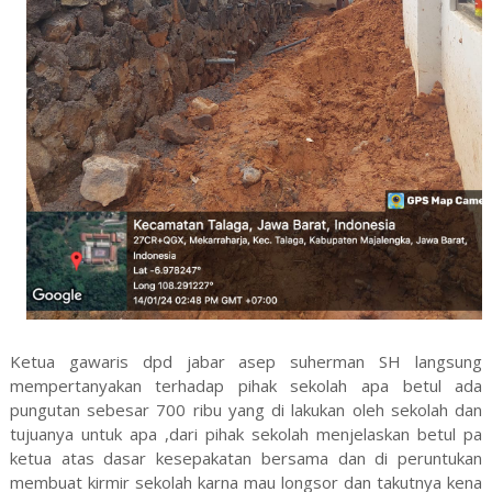
Ketua gawaris dpd jabar asep suherman SH langsung
mempertanyakan terhadap pihak sekolah apa betul ada
pungutan sebesar 700 ribu yang di lakukan oleh sekolah dan
tujuanya untuk apa ,dari pihak sekolah menjelaskan betul pa
ketua atas dasar kesepakatan bersama dan di peruntukan
membuat kirmir sekolah karna mau longsor dan takutnya kena