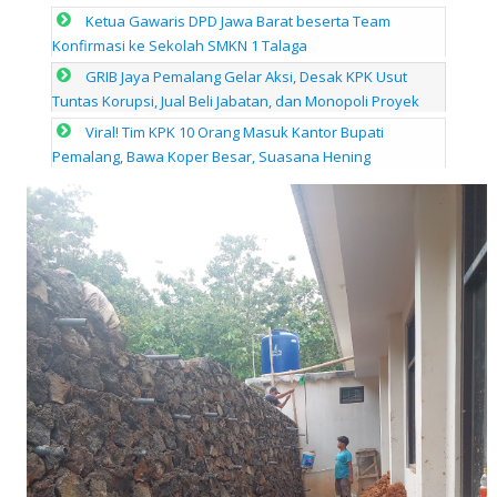
Ketua Gawaris DPD Jawa Barat beserta Team
Konfirmasi ke Sekolah SMKN 1 Talaga
GRIB Jaya Pemalang Gelar Aksi, Desak KPK Usut
Tuntas Korupsi, Jual Beli Jabatan, dan Monopoli Proyek
Viral! Tim KPK 10 Orang Masuk Kantor Bupati
Pemalang, Bawa Koper Besar, Suasana Hening