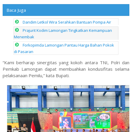
Baca Juga
Dandim Letkol Wira Serahkan Bantuan Pompa Air
Prajurit Kodim Lamongan Tingkatkan Kemampuan
Menembak
Forkopimda Lamongan Pantau Harga Bahan Pokok
di Pasaran
“Kami berharap sinergitas yang kokoh antara TNI, Polri dan
Pemkab Lamongan dapat membuahkan kondusifitas selama
pelaksanaan Pemilu,” kata Bupati.