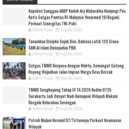
Kapolres Sanggau AKBP Kadek Ary Mahardika Kunjungi Pos
Kotis Satgas Pamtas RI-Malaysia Yonarmed 19/Bogani,
Perkuat Sinergitas TNI-Polri
Admin Pusat
Aug 06, 2026
Tanamkan Disiplin Sejak Dini, Babinsa Latih 120 Siswa
SMK Al Islam Donoyudan PBB
Admin Pusat
Aug 06, 2026
Satgas TMMD Berpacu dengan Waktu, Semangat Gotong
Royong Wujudkan Jalan Impian Warga Desa Bercak
Admin Pusat
Aug 06, 2026
TMMD Sengkuyung Tahap III TA 2026 Kodim 0735
Surakarta Jadi Denyut Nadi Kemajuan Wilayah Makam
Bergolo Kelurahan Serengan
Admin Pusat
Aug 06, 2026
Patroli Malam Koramil 07/Tirtomoyo Perkuat Keamanan
Wilayah