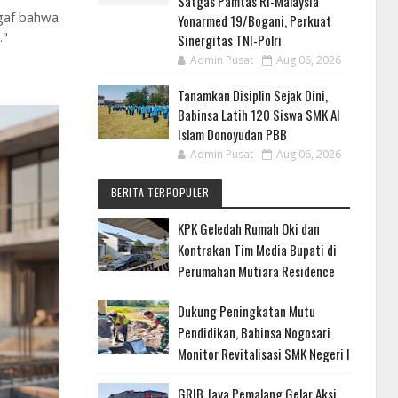
Satgas Pamtas RI-Malaysia
egaf bahwa
Yonarmed 19/Bogani, Perkuat
."
Sinergitas TNI-Polri
Admin Pusat
Aug 06, 2026
Tanamkan Disiplin Sejak Dini,
Babinsa Latih 120 Siswa SMK Al
Islam Donoyudan PBB
Admin Pusat
Aug 06, 2026
BERITA TERPOPULER
KPK Geledah Rumah Oki dan
Kontrakan Tim Media Bupati di
Perumahan Mutiara Residence
Dukung Peningkatan Mutu
Pendidikan, Babinsa Nogosari
Monitor Revitalisasi SMK Negeri I
GRIB Jaya Pemalang Gelar Aksi,