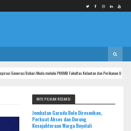
nerasi Bahari Muda melalui PKKMB Fakultas Kelautan dan Perikanan Universitas Udaya
INFO PILIHAN REDAKSI
Jembatan Garuda Bolo Diresmikan,
Perkuat Akses dan Dorong
Kesejahteraan Warga Boyolali