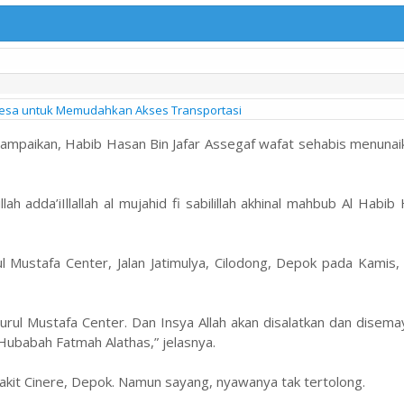
sa untuk Memudahkan Akses Transportasi
ampaikan, Habib Hasan Bin Jafar Assegaf wafat sehabis menunai
ullah adda’iIllallah al mujahid fi sabilillah akhinal mahbub Al Habi
 Mustafa Center, Jalan Jatimulya, Cilodong, Depok pada Kamis,
Nurul Mustafa Center. Dan Insya Allah akan disalatkan dan disem
Hubabah Fatmah Alathas,” jelasnya.
akit Cinere, Depok. Namun sayang, nyawanya tak tertolong.