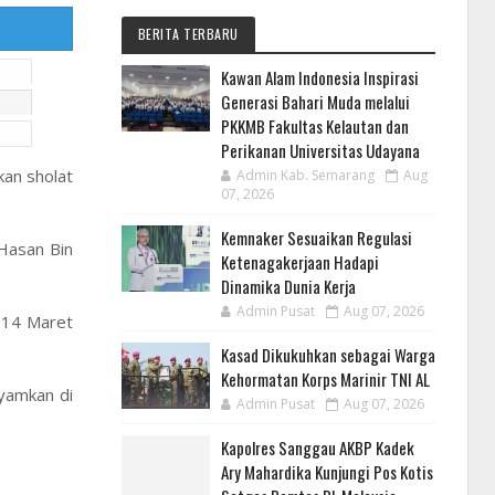
BERITA TERBARU
Kawan Alam Indonesia Inspirasi
Generasi Bahari Muda melalui
PKKMB Fakultas Kelautan dan
Perikanan Universitas Udayana
kan sholat
Admin Kab. Semarang
Aug
07, 2026
Kemnaker Sesuaikan Regulasi
b Hasan Bin
Ketenagakerjaan Hadapi
Dinamika Dunia Kerja
Admin Pusat
Aug 07, 2026
 14 Maret
Kasad Dikukuhkan sebagai Warga
Kehormatan Korps Marinir TNI AL
ayamkan di
Admin Pusat
Aug 07, 2026
Kapolres Sanggau AKBP Kadek
Ary Mahardika Kunjungi Pos Kotis