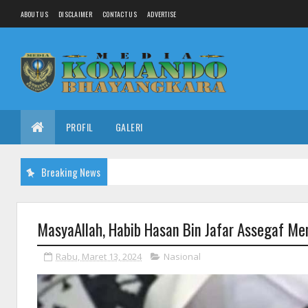
ABOUT US
DISCLAIMER
CONTACT US
ADVERTISE
PROFIL
GALERI
Breaking News
MasyaAllah, Habib Hasan Bin Jafar Assegaf Me
Rabu, Maret 13, 2024
Nasional