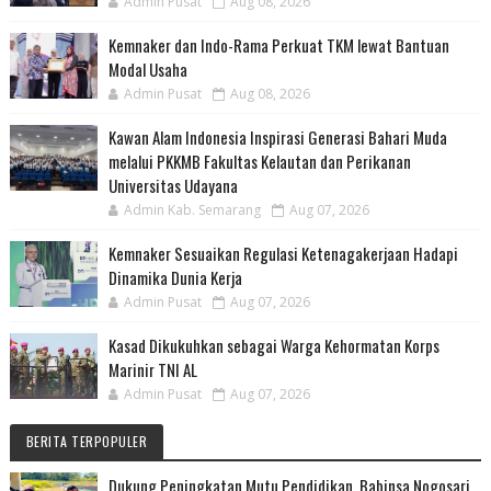
Admin Pusat
Aug 08, 2026
Kemnaker dan Indo-Rama Perkuat TKM lewat Bantuan
Modal Usaha
Admin Pusat
Aug 08, 2026
Kawan Alam Indonesia Inspirasi Generasi Bahari Muda
melalui PKKMB Fakultas Kelautan dan Perikanan
Universitas Udayana
Admin Kab. Semarang
Aug 07, 2026
Kemnaker Sesuaikan Regulasi Ketenagakerjaan Hadapi
Dinamika Dunia Kerja
Admin Pusat
Aug 07, 2026
Kasad Dikukuhkan sebagai Warga Kehormatan Korps
Marinir TNI AL
Admin Pusat
Aug 07, 2026
BERITA TERPOPULER
Dukung Peningkatan Mutu Pendidikan, Babinsa Nogosari