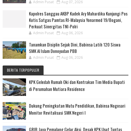
Admin Pusat
Aug 07, 2026
Kapolres Sanggau AKBP Kadek Ary Mahardika Kunjungi Pos
Kotis Satgas Pamtas RI-Malaysia Yonarmed 19/Bogani,
Perkuat Sinergitas TNI-Polri
Admin Pusat
Aug 06, 2026
Tanamkan Disiplin Sejak Dini, Babinsa Latih 120 Siswa
SMK Al Islam Donoyudan PBB
Admin Pusat
Aug 06, 2026
BERITA TERPOPULER
KPK Geledah Rumah Oki dan Kontrakan Tim Media Bupati
di Perumahan Mutiara Residence
Dukung Peningkatan Mutu Pendidikan, Babinsa Nogosari
Monitor Revitalisasi SMK Negeri I
GRIB Jaya Pemalang Gelar Aksi, Desak KPK Usut Tuntas