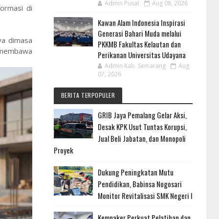
Admin Pusat
Aug 08, 2026
ormasi di
Kawan Alam Indonesia Inspirasi
Generasi Bahari Muda melalui
nya dimasa
PKKMB Fakultas Kelautan dan
a membawa
Perikanan Universitas Udayana
Admin Kab. Semarang
Aug
07, 2026
BERITA TERPOPULER
GRIB Jaya Pemalang Gelar Aksi,
Desak KPK Usut Tuntas Korupsi,
Jual Beli Jabatan, dan Monopoli
Proyek
Dukung Peningkatan Mutu
Pendidikan, Babinsa Nogosari
Monitor Revitalisasi SMK Negeri I
Kemnaker Perkuat Pelatihan dan