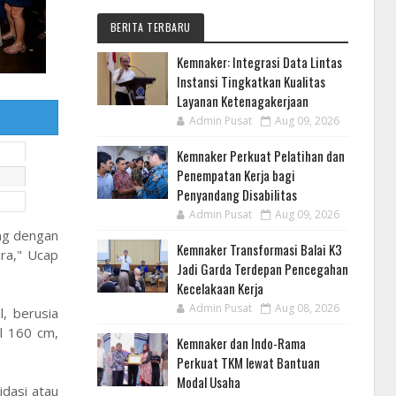
BERITA TERBARU
Kemnaker: Integrasi Data Lintas
Instansi Tingkatkan Kualitas
Layanan Ketenagakerjaan
Admin Pusat
Aug 09, 2026
Kemnaker Perkuat Pelatihan dan
Penempatan Kerja bagi
Penyandang Disabilitas
Admin Pusat
Aug 09, 2026
ng dengan
Kemnaker Transformasi Balai K3
ra," Ucap
Jadi Garda Terdepan Pencegahan
Kecelakaan Kerja
Admin Pusat
Aug 08, 2026
l, berusia
l 160 cm,
Kemnaker dan Indo-Rama
Perkuat TKM lewat Bantuan
Modal Usaha
dasi atau