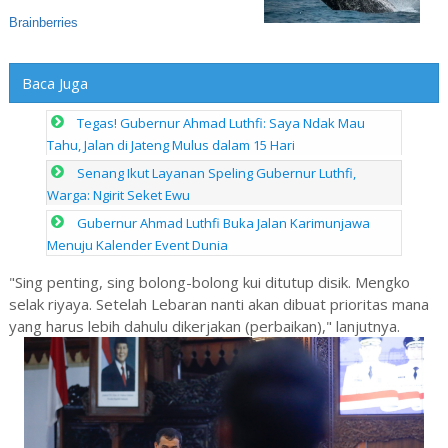
Baca Juga
Tegas! Gubernur Ahmad Luthfi: Saya Ndak Mau
Tahu, Jalan di Jateng Mulus dalam 15 Hari
Senang Ikut Layanan Speling Gubernur Luthfi,
Warga: Ngirit Seket Ewu
Gubernur Ahmad Luthfi Buka Jalan Karimunjawa
Menuju Kalender Event Dunia
"Sing penting, sing bolong-bolong kui ditutup disik. Mengko
selak riyaya. Setelah Lebaran nanti akan dibuat prioritas mana
yang harus lebih dahulu dikerjakan (perbaikan)," lanjutnya.