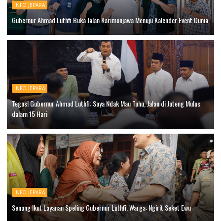
INFO JEPARA
Gubernur Ahmad Luthfi Buka Jalan Karimunjawa Menuju Kalender Event Dunia
INFO JEPARA
Tegas! Gubernur Ahmad Luthfi: Saya Ndak Mau Tahu, Jalan di Jateng Mulus
dalam 15 Hari
INFO JEPARA
Senang Ikut Layanan Speling Gubernur Luthfi, Warga: Ngirit Seket Ewu