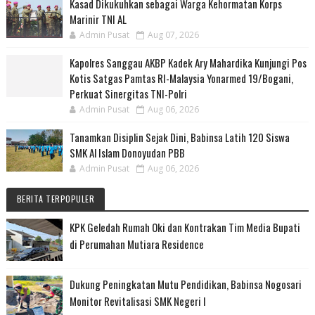
Kasad Dikukuhkan sebagai Warga Kehormatan Korps
Marinir TNI AL
Admin Pusat
Aug 07, 2026
Kapolres Sanggau AKBP Kadek Ary Mahardika Kunjungi Pos
Kotis Satgas Pamtas RI-Malaysia Yonarmed 19/Bogani,
Perkuat Sinergitas TNI-Polri
Admin Pusat
Aug 06, 2026
Tanamkan Disiplin Sejak Dini, Babinsa Latih 120 Siswa
SMK Al Islam Donoyudan PBB
Admin Pusat
Aug 06, 2026
BERITA TERPOPULER
KPK Geledah Rumah Oki dan Kontrakan Tim Media Bupati
di Perumahan Mutiara Residence
Dukung Peningkatan Mutu Pendidikan, Babinsa Nogosari
Monitor Revitalisasi SMK Negeri I