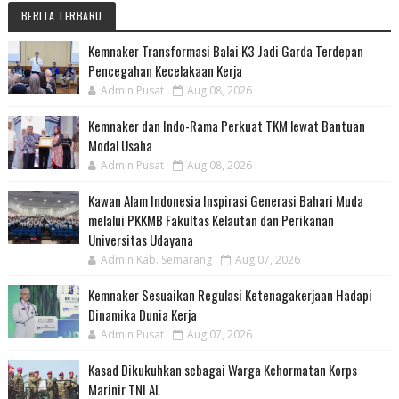
BERITA TERBARU
Kemnaker Transformasi Balai K3 Jadi Garda Terdepan
Pencegahan Kecelakaan Kerja
Admin Pusat
Aug 08, 2026
Kemnaker dan Indo-Rama Perkuat TKM lewat Bantuan
Modal Usaha
Admin Pusat
Aug 08, 2026
Kawan Alam Indonesia Inspirasi Generasi Bahari Muda
melalui PKKMB Fakultas Kelautan dan Perikanan
Universitas Udayana
Admin Kab. Semarang
Aug 07, 2026
Kemnaker Sesuaikan Regulasi Ketenagakerjaan Hadapi
Dinamika Dunia Kerja
Admin Pusat
Aug 07, 2026
Kasad Dikukuhkan sebagai Warga Kehormatan Korps
Marinir TNI AL