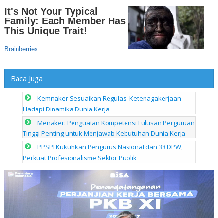
Baca Juga
Kemnaker Sesuaikan Regulasi Ketenagakerjaan
Hadapi Dinamika Dunia Kerja
Menaker: Penguatan Kompetensi Lulusan Perguruan
Tinggi Penting untuk Menjawab Kebutuhan Dunia Kerja
PPSPI Kukuhkan Pengurus Nasional dan 38 DPW,
Perkuat Profesionalisme Sektor Publik