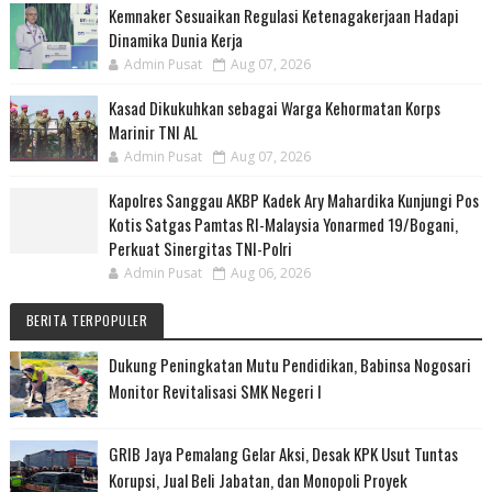
Kemnaker Sesuaikan Regulasi Ketenagakerjaan Hadapi
Dinamika Dunia Kerja
Admin Pusat
Aug 07, 2026
Kasad Dikukuhkan sebagai Warga Kehormatan Korps
Marinir TNI AL
Admin Pusat
Aug 07, 2026
Kapolres Sanggau AKBP Kadek Ary Mahardika Kunjungi Pos
Kotis Satgas Pamtas RI-Malaysia Yonarmed 19/Bogani,
Perkuat Sinergitas TNI-Polri
Admin Pusat
Aug 06, 2026
BERITA TERPOPULER
Dukung Peningkatan Mutu Pendidikan, Babinsa Nogosari
Monitor Revitalisasi SMK Negeri I
GRIB Jaya Pemalang Gelar Aksi, Desak KPK Usut Tuntas
Korupsi, Jual Beli Jabatan, dan Monopoli Proyek