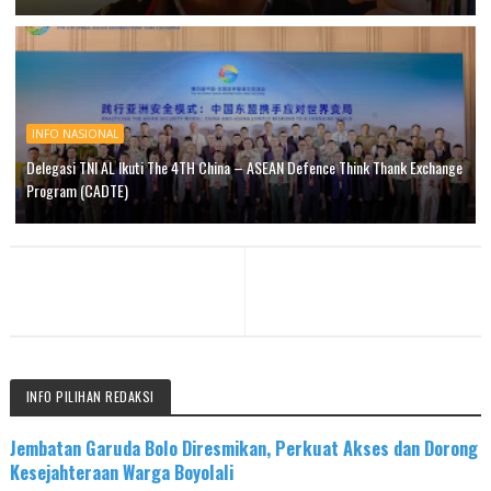
INFO NASIONAL
Delegasi TNI AL Ikuti The 4TH China – ASEAN Defence Think Thank Exchange
Program (CADTE)
INFO PILIHAN REDAKSI
Jembatan Garuda Bolo Diresmikan, Perkuat Akses dan Dorong
Kesejahteraan Warga Boyolali