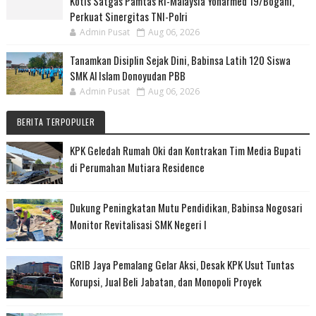
Kotis Satgas Pamtas RI-Malaysia Yonarmed 19/Bogani,
Perkuat Sinergitas TNI-Polri
Admin Pusat
Aug 06, 2026
Tanamkan Disiplin Sejak Dini, Babinsa Latih 120 Siswa
SMK Al Islam Donoyudan PBB
Admin Pusat
Aug 06, 2026
BERITA TERPOPULER
KPK Geledah Rumah Oki dan Kontrakan Tim Media Bupati
di Perumahan Mutiara Residence
Dukung Peningkatan Mutu Pendidikan, Babinsa Nogosari
Monitor Revitalisasi SMK Negeri I
GRIB Jaya Pemalang Gelar Aksi, Desak KPK Usut Tuntas
Korupsi, Jual Beli Jabatan, dan Monopoli Proyek