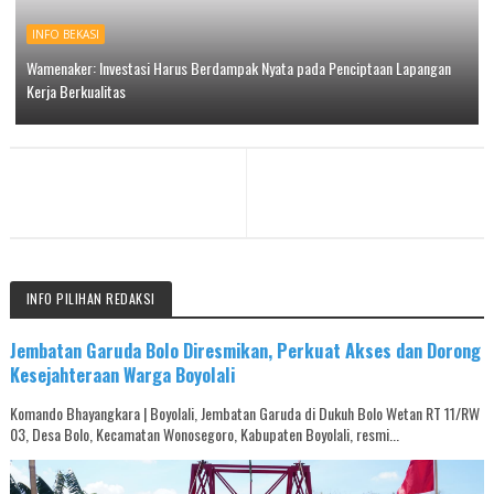
INFO BEKASI
Wamenaker: Investasi Harus Berdampak Nyata pada Penciptaan Lapangan
Kerja Berkualitas
INFO PILIHAN REDAKSI
Jembatan Garuda Bolo Diresmikan, Perkuat Akses dan Dorong
Kesejahteraan Warga Boyolali
Komando Bhayangkara | Boyolali, Jembatan Garuda di Dukuh Bolo Wetan RT 11/RW
03, Desa Bolo, Kecamatan Wonosegoro, Kabupaten Boyolali, resmi...