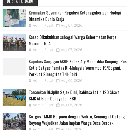
BERITA TERBARU
Kemnaker Sesuaikan Regulasi Ketenagakerjaan Hadapi
Dinamika Dunia Kerja
Admin Pusat
Aug 07, 2026
Kasad Dikukuhkan sebagai Warga Kehormatan Korps
Marinir TNI AL
Admin Pusat
Aug 07, 2026
Kapolres Sanggau AKBP Kadek Ary Mahardika Kunjungi Pos
Kotis Satgas Pamtas RI-Malaysia Yonarmed 19/Bogani,
Perkuat Sinergitas TNI-Polri
Admin Pusat
Aug 06, 2026
Tanamkan Disiplin Sejak Dini, Babinsa Latih 120 Siswa
SMK Al Islam Donoyudan PBB
Admin Pusat
Aug 06, 2026
Satgas TMMD Berpacu dengan Waktu, Semangat Gotong
Royong Wujudkan Jalan Impian Warga Desa Bercak
Admin Pusat
Aug 06, 2026