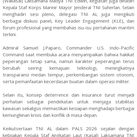
(Wakasal) Laksamana Madya TNI Edwin, kegiatan juga dihadiri
Kepala Staf Korps Marinir Mayor Jenderal TNI Suherlan. Selain
menghadiri sesi pleno, delegasi TNI AL juga mengikuti
berbagai diskusi panel, Key Leader Engagement (KLE), dan
forum profesional yang membahas isu-isu pertahanan maritim
terkini.
Admiral Samuel J.Paparo, Commander U.S. Indo-Pacific
Command saat membuka acara menyampaikan bahwa hakikat
peperangan tetap sama, namun karakter peperangan terus
berubah seiring kemajuan teknologi, meningkatnya
transparansi medan tempur, perkembangan sistem otonom,
serta pemanfaatan kecerdasan buatan dalam operasi militer.
Selain itu, konsep deterrence dan insurance turut menjadi
perhatian sebagai pendekatan untuk menjaga stabilitas
kawasan sekaligus memastikan kesiapan menghadapi berbagai
kemungkinan krisis dan konflik di masa depan.
Keikutsertaan TNI AL dalam PALS 2026 sejalan dengan
kebijakan Kepala Staf Angkatan Laut (Kasal) Laksamana TNI