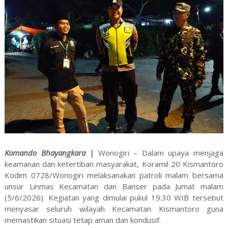
Komando Bhayangkara |
Wonogiri – Dalam upaya menjaga
keamanan dan ketertiban masyarakat, Koramil 20 Kismantoro
Kodim 0728/Wonogiri melaksanakan patroli malam bersama
unsur Linmas Kecamatan dan Banser pada Jumat malam
(5/6/2026). Kegiatan yang dimulai pukul 19.30 WIB tersebut
menyasar seluruh wilayah Kecamatan Kismantoro guna
memastikan situasi tetap aman dan kondusif.