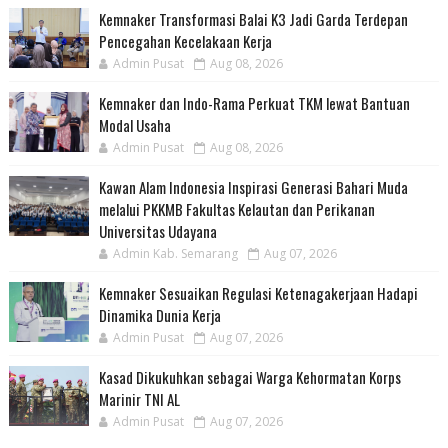
Kemnaker Transformasi Balai K3 Jadi Garda Terdepan
Pencegahan Kecelakaan Kerja
Admin Pusat
Aug 08, 2026
Kemnaker dan Indo-Rama Perkuat TKM lewat Bantuan
Modal Usaha
Admin Pusat
Aug 08, 2026
Kawan Alam Indonesia Inspirasi Generasi Bahari Muda
melalui PKKMB Fakultas Kelautan dan Perikanan
Universitas Udayana
Admin Kab. Semarang
Aug 07, 2026
Kemnaker Sesuaikan Regulasi Ketenagakerjaan Hadapi
Dinamika Dunia Kerja
Admin Pusat
Aug 07, 2026
Kasad Dikukuhkan sebagai Warga Kehormatan Korps
Marinir TNI AL
Admin Pusat
Aug 07, 2026