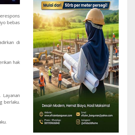
merespons
iyo bebas
dirkan di
rikan hak
. Layanan
g berlaku.
aku.