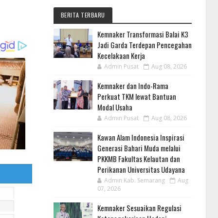
BERITA TERBARU
Kemnaker Transformasi Balai K3
Jadi Garda Terdepan Pencegahan
Kecelakaan Kerja
Admin Pusat
Aug 08, 2026
Kemnaker dan Indo-Rama
Perkuat TKM lewat Bantuan
Modal Usaha
Admin Pusat
Aug 08, 2026
Kawan Alam Indonesia Inspirasi
Generasi Bahari Muda melalui
PKKMB Fakultas Kelautan dan
Perikanan Universitas Udayana
Admin Kab. Semarang
Aug
07, 2026
Kemnaker Sesuaikan Regulasi