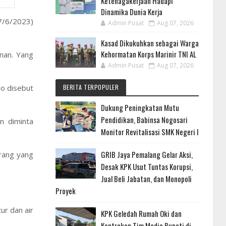
Ketenagakerjaan Hadapi
Dinamika Dunia Kerja
7/6/2023)
Admin Pusat
Aug 07, 2026
Kasad Dikukuhkan sebagai Warga
Kehormatan Korps Marinir TNI AL
nan. Yang
Admin Pusat
Aug 07, 2026
BERITA TERPOPULER
o disebut
Dukung Peningkatan Mutu
Pendidikan, Babinsa Nogosari
n diminta
Monitor Revitalisasi SMK Negeri I
GRIB Jaya Pemalang Gelar Aksi,
orang yang
Desak KPK Usut Tuntas Korupsi,
Jual Beli Jabatan, dan Monopoli
Proyek
ur dan air
KPK Geledah Rumah Oki dan
Kontrakan Tim Media Bupati di