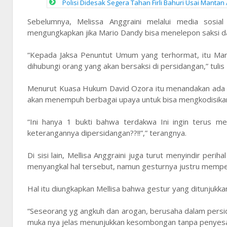
Polisi Didesak Segera Tahan Firli Bahuri Usai Mantan
Sebelumnya, Melissa Anggraini melalui media sosial
mengungkapkan jika Mario Dandy bisa menelepon saksi da
“Kepada Jaksa Penuntut Umum yang terhormat, itu Mari
dihubungi orang yang akan bersaksi di persidangan,” tulis
Menurut Kuasa Hukum David Ozora itu menandakan ada d
akan menempuh berbagai upaya untuk bisa mengkodisikan 
“Ini hanya 1 bukti bahwa terdakwa Ini ingin terus m
keterangannya dipersidangan??!!”,” terangnya.
Di sisi lain, Mellisa Anggraini juga turut menyindir pe
menyangkal hal tersebut, namun gesturnya justru memper
Hal itu diungkapkan Mellisa bahwa gestur yang ditunjuk
“Seseorang yg angkuh dan arogan, berusaha dalam persida
muka nya jelas menunjukkan kesombongan tanpa penyesa