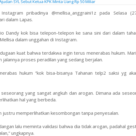
 Ajudan SYL Sebut Ketua KPK Minta Uang Rp 50 Miliar
 Instagram pribadinya @mellisa_anggraini1z pada Selasa (2
ri dalam Lapas.
o Dandy kok bisa telepon-telepon ke sana sini dari dalam taha
 Mellisa dalam unggahan di Instagram.
ugaan kuat bahwa terdakwa ingin terus menerabas hukum. Mari
jalannya proses peradilan yang sedang berjalan.
enerabas hukum “kok bisa-bisanya Tahanan telp2 saksi yg aka
rihal seseorang yang sangat angkuh dan arogan. Dimana ada sese
lihatkan hal yang berbeda.
kan justru memperlihatkan kesombongan tanpa penyesalan.
ngan lalu meminta validasi bahwa dia tidak arogan, padahal gest
lan,” ungkapnya.