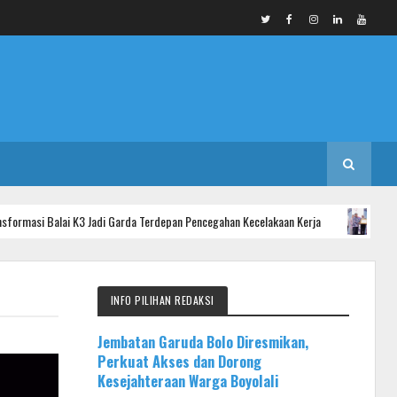
i K3 Jadi Garda Terdepan Pencegahan Kecelakaan Kerja
INFO KAB. PUR
INFO PILIHAN REDAKSI
Jembatan Garuda Bolo Diresmikan,
Perkuat Akses dan Dorong
Kesejahteraan Warga Boyolali