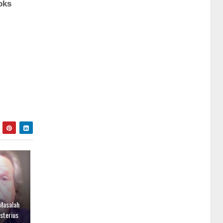
Masalah
sterius