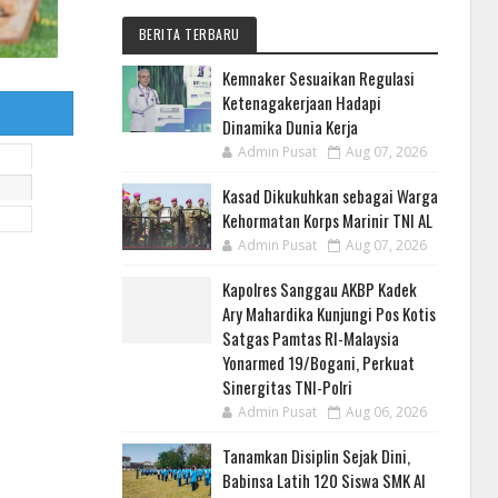
BERITA TERBARU
Kemnaker Sesuaikan Regulasi
Ketenagakerjaan Hadapi
Dinamika Dunia Kerja
Admin Pusat
Aug 07, 2026
Kasad Dikukuhkan sebagai Warga
Kehormatan Korps Marinir TNI AL
Admin Pusat
Aug 07, 2026
Kapolres Sanggau AKBP Kadek
Ary Mahardika Kunjungi Pos Kotis
Satgas Pamtas RI-Malaysia
Yonarmed 19/Bogani, Perkuat
Sinergitas TNI-Polri
Admin Pusat
Aug 06, 2026
Tanamkan Disiplin Sejak Dini,
Babinsa Latih 120 Siswa SMK Al