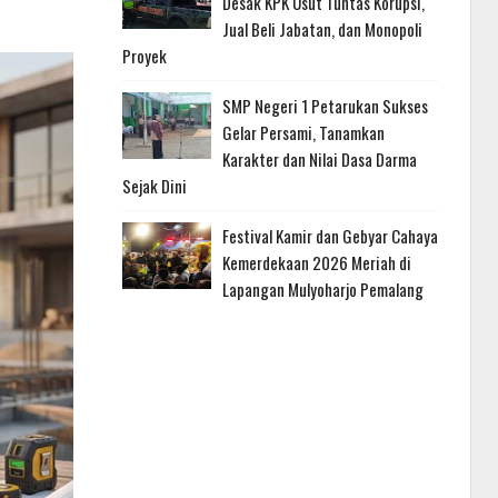
Desak KPK Usut Tuntas Korupsi,
Jual Beli Jabatan, dan Monopoli
Proyek
SMP Negeri 1 Petarukan Sukses
Gelar Persami, Tanamkan
Karakter dan Nilai Dasa Darma
Sejak Dini
Festival Kamir dan Gebyar Cahaya
Kemerdekaan 2026 Meriah di
Lapangan Mulyoharjo Pemalang