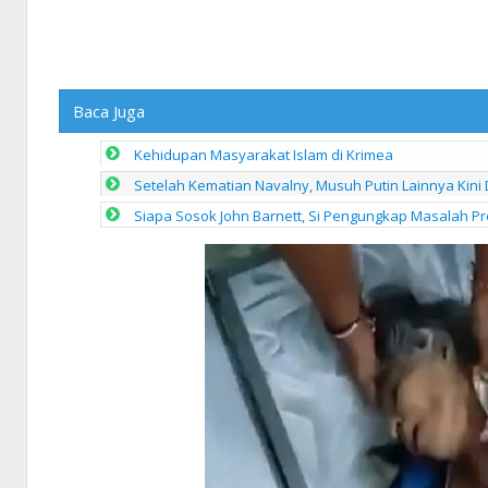
Baca Juga
Kehidupan Masyarakat Islam di Krimea
Setelah Kematian Navalny, Musuh Putin Lainnya Kin
Siapa Sosok John Barnett, Si Pengungkap Masalah P