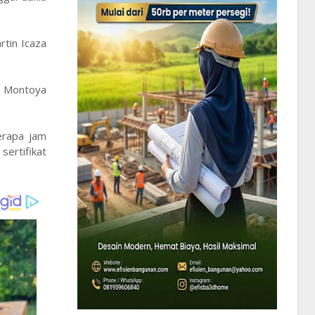
rtin Icaza
n Montoya
erapa jam
ertifikat