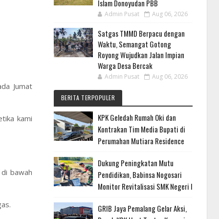
Islam Donoyudan PBB
Admin Pusat
Aug 06, 2026
Satgas TMMD Berpacu dengan
Waktu, Semangat Gotong
Royong Wujudkan Jalan Impian
Warga Desa Bercak
Admin Pusat
Aug 06, 2026
ada Jumat
BERITA TERPOPULER
KPK Geledah Rumah Oki dan
etika kami
Kontrakan Tim Media Bupati di
Perumahan Mutiara Residence
Dukung Peningkatan Mutu
s di bawah
Pendidikan, Babinsa Nogosari
Monitor Revitalisasi SMK Negeri I
gas.
GRIB Jaya Pemalang Gelar Aksi,