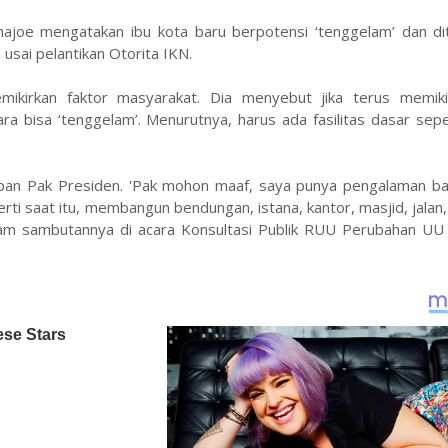
ajoe mengatakan ibu kota baru berpotensi ‘tenggelam’ dan dit
 usai pelantikan Otorita IKN.
ikirkan faktor masyarakat. Dia menyebut jika terus memiki
ara bisa ‘tenggelam’. Menurutnya, harus ada fasilitas dasar sep
 depan Pak Presiden. 'Pak mohon maaf, saya punya pengalaman b
ti saat itu, membangun bendungan, istana, kantor, masjid, jalan,
dalam sambutannya di acara Konsultasi Publik RUU Perubahan UU