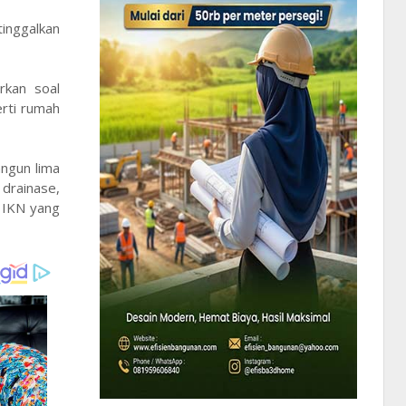
inggalkan
rkan soal
erti rumah
angun lima
 drainase,
 IKN yang