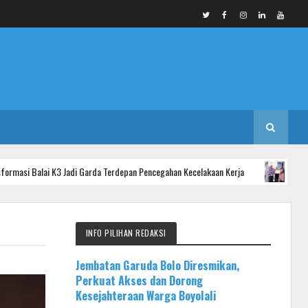
i K3 Jadi Garda Terdepan Pencegahan Kecelakaan Kerja
INFO KAB. PUR
INFO PILIHAN REDAKSI
Jembatan Garuda Bolo Diresmikan,
Perkuat Akses dan Dorong
Kesejahteraan Warga Boyolali