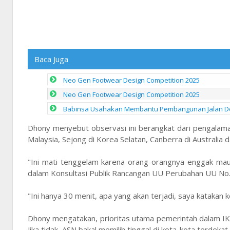
Baca Juga
Neo Gen Footwear Design Competition 2025
Neo Gen Footwear Design Competition 2025
Babinsa Usahakan Membantu Pembangunan Jalan De
Dhony menyebut observasi ini berangkat dari pengalam
Malaysia, Sejong di Korea Selatan, Canberra di Australia dan
"Ini mati tenggelam karena orang-orangnya enggak mau 
dalam Konsultasi Publik Rancangan UU Perubahan UU No.
"Ini hanya 30 menit, apa yang akan terjadi, saya kataka
Dhony mengatakan, prioritas utama pemerintah dalam IKN 
Jika tidak, ASN bakal memilih tinggal di kota-kota terdekat