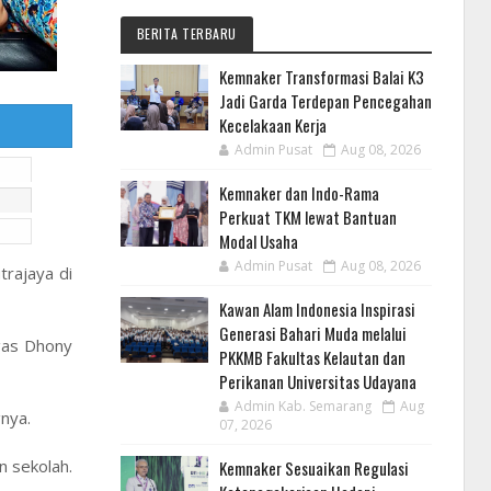
BERITA TERBARU
Kemnaker Transformasi Balai K3
Jadi Garda Terdepan Pencegahan
Kecelakaan Kerja
Admin Pusat
Aug 08, 2026
Kemnaker dan Indo-Rama
Perkuat TKM lewat Bantuan
Modal Usaha
Admin Pusat
Aug 08, 2026
rajaya di
Kawan Alam Indonesia Inspirasi
Generasi Bahari Muda melalui
egas Dhony
PKKMB Fakultas Kelautan dan
Perikanan Universitas Udayana
Admin Kab. Semarang
Aug
nya.
07, 2026
n sekolah.
Kemnaker Sesuaikan Regulasi