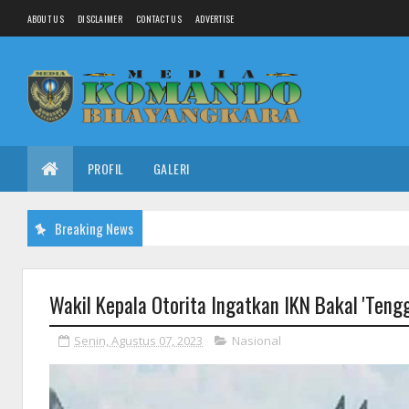
ABOUT US
DISCLAIMER
CONTACT US
ADVERTISE
PROFIL
GALERI
Breaking News
Wakil Kepala Otorita Ingatkan IKN Bakal 'Ten
Senin, Agustus 07, 2023
Nasional