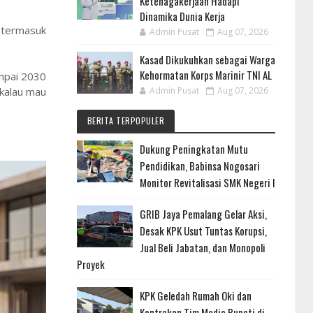
Ketenagakerjaan Hadapi
Dinamika Dunia Kerja
 termasuk
Admin Pusat
Aug 07, 2026
Kasad Dikukuhkan sebagai Warga
Kehormatan Korps Marinir TNI AL
ampai 2030
 kalau mau
Admin Pusat
Aug 07, 2026
BERITA TERPOPULER
Dukung Peningkatan Mutu
Pendidikan, Babinsa Nogosari
Monitor Revitalisasi SMK Negeri I
GRIB Jaya Pemalang Gelar Aksi,
Desak KPK Usut Tuntas Korupsi,
Jual Beli Jabatan, dan Monopoli
Proyek
KPK Geledah Rumah Oki dan
Kontrakan Tim Media Bupati di