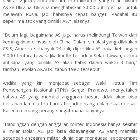
sekitar 2 juta peluru meriam 155 milimeter yang telah dikirim
AS ke Ukraina. Ukraina menghabiskan 3.000 butir per hari untuk
melawan Rusia. Jadi habisnya cepat banget. Padahal itu
seperlima stok yang dimiliki AS," jelasnya.
"Belum lagi, bagaimana AS juga harus melindungi Taiwan dari
kemungkinan diinvasi oleh China. Dalam simulasi yang dilakukan
CSIS, Amerika sebanyak 24 kali, diprediksi AS bakal kehilangan
3.000 tentara tewas. Jika konflik terjadi di Selat Taiwan, peluru
antikapal yang dimiliki AS akan habis dalam waktu 3 hari,"
tambah jebolan AKABRI tahun 1987 tersebut
Andika yang kini menjabat sebagai Wakil Ketua Tim
Pemenangan Nasional (TPN) Ganjar Pranowo, menyatakan
bahwa AS yang memiliki anggaran besar, tidak akan bisa
bertahan lama ketika harus terjadi perang dalam skala besar.
Karena memang perang sangat mahal biayanya.
"Bandingkan dengan anggaran militer Indonesia hanya sekitar
8 miliar Dolar AS. Jadi bisa dibayangkan AS yang memiliki
setengah anggaran militer dunia dan menguasai seperempat