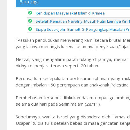
Baca Juga
Kehidupan Masyarakat Islam di Krimea
Setelah Kematian Navalny, Musuh Putin Lainnya Kin
Siapa Sosok John Barnett, Si Pengungkap Masalah P
"Pasukan pendudukan menyerang kami secara brutal. Me
yang lainnya menangis karena kejamnya penyiksaan,” uja
Nezzal, yang mengalami patah tulang di jarinya, memar
dirinya di penjara terasa seperti 20 tahun.
Berdasarkan kesepakatan pertukaran tahanan yang mula
dengan imbalan 150 perempuan dan anak-anak Palestina d
Pembebasan tersebut dilakukan dalam empat gelombang
selama dua hari pada Senin malam (28/11).
Sebelumnya, wanita Israel yang disandera oleh Hamas di 
Ucapan itu dia tulis setelah bebas di masa gencatan sen