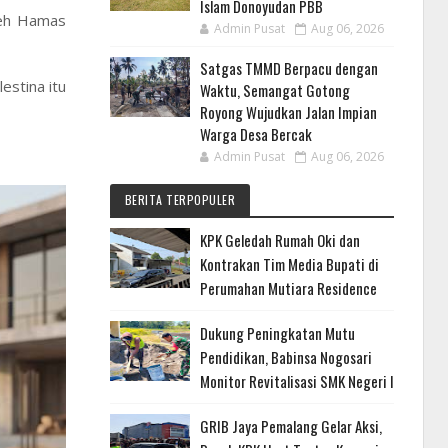
Islam Donoyudan PBB
oleh Hamas
Admin Pusat
Aug 06, 2026
Satgas TMMD Berpacu dengan
estina itu
Waktu, Semangat Gotong
Royong Wujudkan Jalan Impian
Warga Desa Bercak
Admin Pusat
Aug 06, 2026
BERITA TERPOPULER
KPK Geledah Rumah Oki dan
Kontrakan Tim Media Bupati di
Perumahan Mutiara Residence
Dukung Peningkatan Mutu
Pendidikan, Babinsa Nogosari
Monitor Revitalisasi SMK Negeri I
GRIB Jaya Pemalang Gelar Aksi,