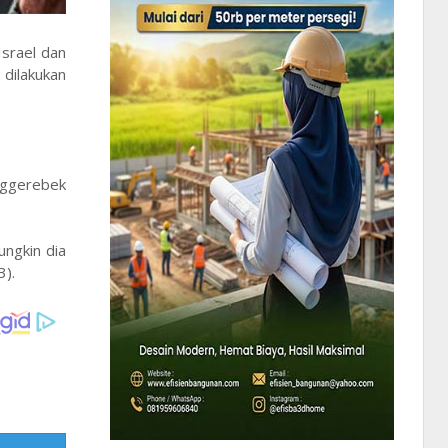
srael dan
dilakukan
.
nggerebek
ungkin dia
3).