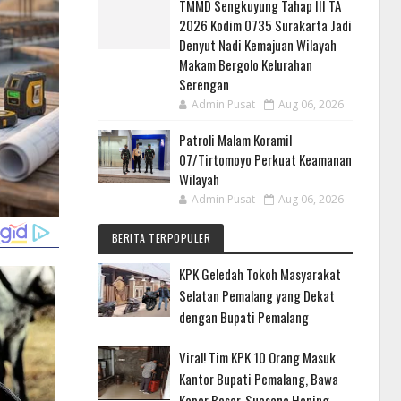
TMMD Sengkuyung Tahap III TA
2026 Kodim 0735 Surakarta Jadi
Denyut Nadi Kemajuan Wilayah
Makam Bergolo Kelurahan
Serengan
Admin Pusat
Aug 06, 2026
Patroli Malam Koramil
07/Tirtomoyo Perkuat Keamanan
Wilayah
Admin Pusat
Aug 06, 2026
BERITA TERPOPULER
KPK Geledah Tokoh Masyarakat
Selatan Pemalang yang Dekat
dengan Bupati Pemalang
Viral! Tim KPK 10 Orang Masuk
Kantor Bupati Pemalang, Bawa
Koper Besar, Suasana Hening