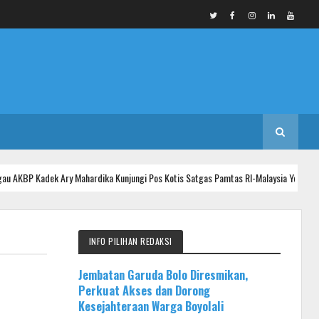
dek Ary Mahardika Kunjungi Pos Kotis Satgas Pamtas RI-Malaysia Yonarmed 19/Bogani
INFO PILIHAN REDAKSI
Jembatan Garuda Bolo Diresmikan,
Perkuat Akses dan Dorong
Kesejahteraan Warga Boyolali