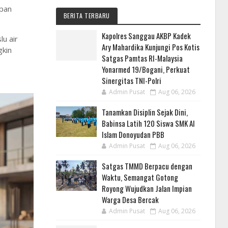
epan
BERITA TERBARU
Kapolres Sanggau AKBP Kadek
u air
Ary Mahardika Kunjungi Pos Kotis
gkin
Satgas Pamtas RI-Malaysia
Yonarmed 19/Bogani, Perkuat
Sinergitas TNI-Polri
Admin Pusat
Aug 06, 2026
Tanamkan Disiplin Sejak Dini,
Babinsa Latih 120 Siswa SMK Al
Islam Donoyudan PBB
Admin Pusat
Aug 06, 2026
Satgas TMMD Berpacu dengan
Waktu, Semangat Gotong
Royong Wujudkan Jalan Impian
Warga Desa Bercak
Admin Pusat
Aug 06, 2026