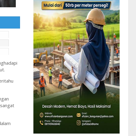
nghadapi
ut.
eritahu
ingan
 sangat
 dalam