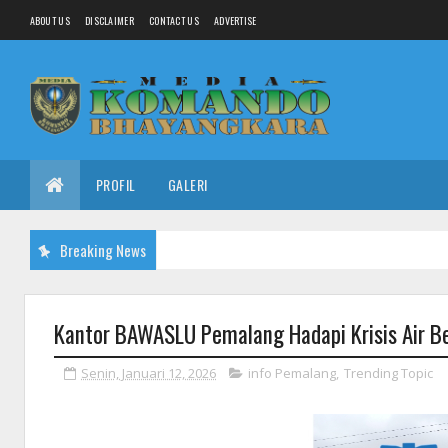
ABOUT US
DISCLAIMER
CONTACT US
ADVERTISE
PROFIL
GALERI
Breaking News
Kantor BAWASLU Pemalang Hadapi Krisis Air B
Senin, Januari 12, 2026
info Pemalang
,
Trending Topic