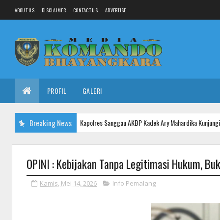
ABOUT US
DISCLAIMER
CONTACT US
ADVERTISE
PROFIL
GALERI
Breaking News
Kapolres Sanggau AKBP Kadek Ary Mahardika Kunjungi Pos Kotis Sa
O KAB. SANGGAU
OPINI : Kebijakan Tanpa Legitimasi Hukum, B
Kamis, Mei 14, 2026
Info Pemalang