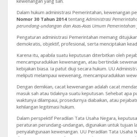
kewenangan yang sah.
Dalam hukum administrasi Pemerintahan, kewenangan peja
Nomor 30 Tahun 2014
tentang
Administrasi Pemerinta
perundang-undangan dan Asas-Asas Umum Pemerintahan 
Pengaturan administrasi Pemerintahan memang ditujukan
demokratis, objektif, profesional, serta menciptakan kea
Karena itu, apabila suatu keputusan diterbitkan oleh p
mencampuradukkan kewenangan, atau bertindak sewenan
kebijakan biasa. Ia patut diuji secara hukum. UU Admin
meliputi melampaui wewenang, mencampuradukkan wewe
Dengan demikian, cacat kewenangan adalah cacat mendasa
masuk sah atau tidaknya suatu keputusan. Sehebat apa p
waktunya dilampaui, prosedurnya diabaikan, atau pejabat
kehilangan legitimasi hukum.
Dalam perspektif Peradilan Tata Usaha Negara, keputusa
peraturan perundang-undangan, digunakan untuk tujuan l
penyalahgunaan kewenangan. UU Peradilan Tata Usaha N