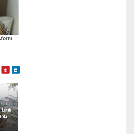
, Lurah
Perda