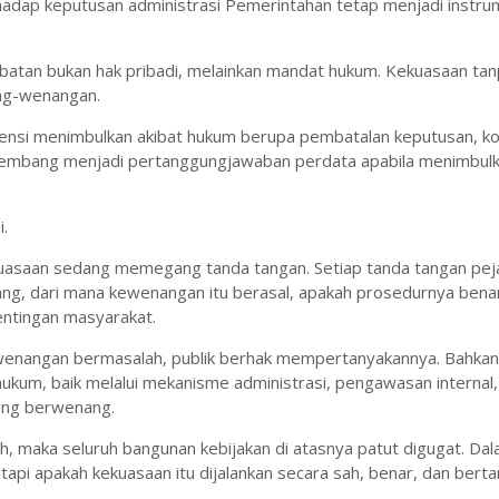
rhadap keputusan administrasi Pemerintahan tetap menjadi instr
abatan bukan hak pribadi, melainkan mandat hukum. Kekuasaan ta
ng-wenangan.
tensi menimbulkan akibat hukum berupa pembatalan keputusan, ko
rkembang menjadi pertanggungjawaban perdata apabila menimbul
.
ekuasaan sedang memegang tanda tangan. Setiap tanda tangan pej
ng, dari mana kewenangan itu berasal, apakah prosedurnya bena
entingan masyarakat.
 kewenangan bermasalah, publik berhak mempertanyakannya. Bahkan 
ukum, baik melalui mekanisme administrasi, pengawasan internal
ang berwenang.
uh, maka seluruh bangunan kebijakan di atasnya patut digugat. Da
api apakah kekuasaan itu dijalankan secara sah, benar, dan bert