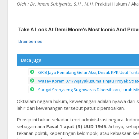
Oleh : Dr. Imam Subiyanto, S.H., M.H
. Praktisi Hukum / Ak
Baca Juga
GRIB Jaya Pemalang Gelar Aksi, Desak KPK Usut Tuntas
Wasev Korem 071/Wijayakusuma Tinjau Proyek Strat
Sungai Srengseng Sugihwaras Dibersihkan, Lurah Mi
OkDalam negara hukum, kewenangan adalah nyawa dari se
lahir dari kewenangan tersebut patut dipersoalkan.
Prinsip ini bukan sekadar teori administrasi negara. Ind
sebagaimana
Pasal 1 ayat (3) UUD 1945
. Artinya, seti
tekanan politik, kepentingan kelompok, atau kebiasaan k