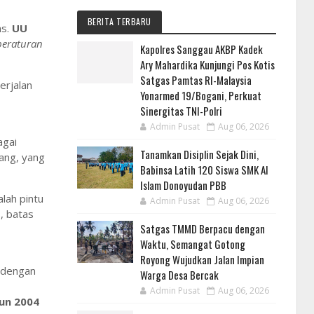
BERITA TERBARU
as.
UU
peraturan
Kapolres Sanggau AKBP Kadek
Ary Mahardika Kunjungi Pos Kotis
Satgas Pamtas RI-Malaysia
erjalan
Yonarmed 19/Bogani, Perkuat
Sinergitas TNI-Polri
Admin Pusat
Aug 06, 2026
agai
Tanamkan Disiplin Sejak Dini,
ang, yang
Babinsa Latih 120 Siswa SMK Al
Islam Donoyudan PBB
lah pintu
Admin Pusat
Aug 06, 2026
, batas
Satgas TMMD Berpacu dengan
Waktu, Semangat Gotong
Royong Wujudkan Jalan Impian
n dengan
Warga Desa Bercak
Admin Pusat
Aug 06, 2026
un 2004