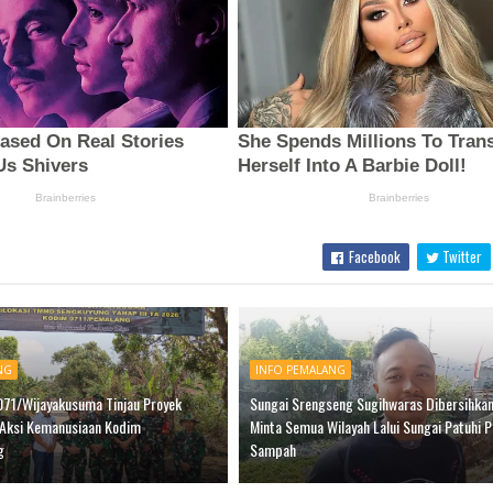
Facebook
Twitter
NG
INFO PEMALANG
71/Wijayakusuma Tinjau Proyek
Sungai Srengseng Sugihwaras Dibersihkan
 Aksi Kemanusiaan Kodim
Minta Semua Wilayah Lalui Sungai Patuhi 
g
Sampah