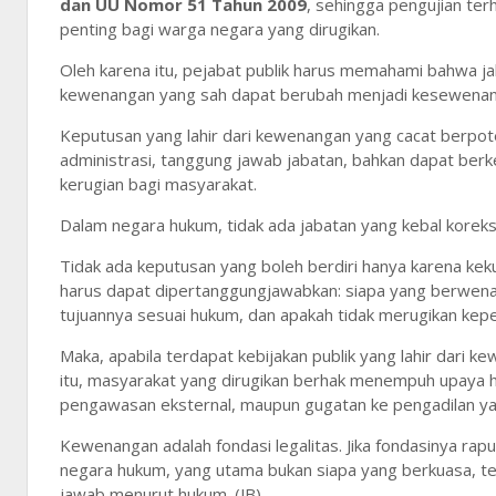
dan UU Nomor 51 Tahun 2009
, sehingga pengujian te
penting bagi warga negara yang dirugikan.
Oleh karena itu, pejabat publik harus memahami bahwa j
kewenangan yang sah dapat berubah menjadi kesewena
Keputusan yang lahir dari kewenangan yang cacat berpo
administrasi, tanggung jawab jabatan, bahkan dapat be
kerugian bagi masyarakat.
Dalam negara hukum, tidak ada jabatan yang kebal koreksi
Tidak ada keputusan yang boleh berdiri hanya karena k
harus dapat dipertanggungjawabkan: siapa yang berwena
tujuannya sesuai hukum, dan apakah tidak merugikan kep
Maka, apabila terdapat kebijakan publik yang lahir dari
itu, masyarakat yang dirugikan berhak menempuh upaya h
pengawasan eksternal, maupun gugatan ke pengadilan y
Kewenangan adalah fondasi legalitas. Jika fondasinya rap
negara hukum, yang utama bukan siapa yang berkuasa, tet
jawab menurut hukum. (JB)