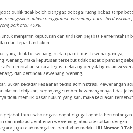
bat publik tidak boleh dianggap sebagai ruang bebas tanpa bat
han menegaskan bahwa penggunaan wewenang harus berdasarkan 
yang Baik atau AUPB.
 untuk menjamin keputusan dan tindakan pejabat Pemerintahan b
dilan dan kepastian hukum.
ejabat yang tidak berwenang, melampaui batas kewenangannya,
g-wenang, maka keputusan tersebut tidak dapat dipandang seb
istrasi Pemerintahan secara tegas melarang penyalahgunaan wewen
nang, dan bertindak sewenang-wenang.
r. Bukan sekadar kesalahan teknis administrasi. Kewenangan ada
un alasan kebijakan, sepanjang sumber kewenangannya tidak jelas
nya tidak memiliki dasar hukum yang sah, maka kebijakan tersebut
n pejabat tata usaha negara dapat digugat apabila bertentanga
ain dari maksud pemberian wewenang, atau diterbitkan dengan
egara juga telah mengalami perubahan melalui
UU Nomor 9 Tah