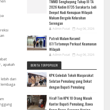
umen
TMMD Sengkuyung Tahap III TA
2026 Kodim 0735 Surakarta Jadi
Denyut Nadi Kemajuan Wilayah
npa
Makam Bergolo Kelurahan
Serengan
Admin Pusat
Aug 06, 2026
reksi
kan
Patroli Malam Koramil
07/Tirtomoyo Perkuat Keamanan
Wilayah
Admin Pusat
Aug 06, 2026
abat
r, apakah
BERITA TERPOPULER
KPK Geledah Tokoh Masyarakat
lebih dari
Selatan Pemalang yang Dekat
, lembaga
dengan Bupati Pemalang
Viral! Tim KPK 10 Orang Masuk
lam
Kantor Bupati Pemalang, Bawa
anggung
Koper Besar, Suasana Hening