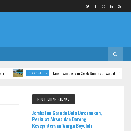
Tanamkan Disiplin Sejak Dini, Babinsa Latih 120 Siswa SMK Al 
INFO SRAGEN
INFO PILIHAN REDAKSI
Jembatan Garuda Bolo Diresmikan,
Perkuat Akses dan Dorong
Kesejahteraan Warga Boyolali