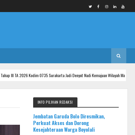
 Kodim 0735 Surakarta Jadi Denyut Nadi Kemajuan Wilayah Makam Bergolo Kelurahan
INFO PILIHAN REDAKSI
Jembatan Garuda Bolo Diresmikan,
Perkuat Akses dan Dorong
Kesejahteraan Warga Boyolali