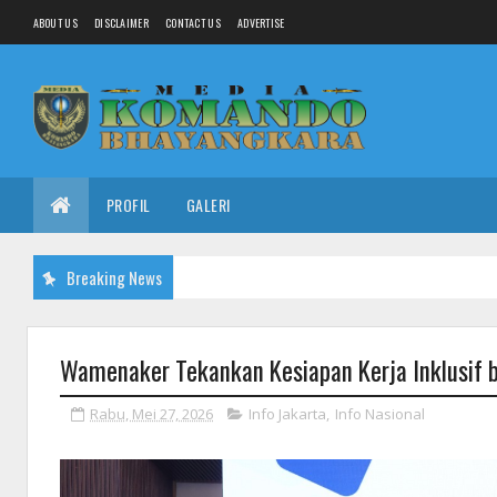
ABOUT US
DISCLAIMER
CONTACT US
ADVERTISE
PROFIL
GALERI
Breaking News
Wamenaker Tekankan Kesiapan Kerja Inklusif 
Rabu, Mei 27, 2026
Info Jakarta
,
Info Nasional