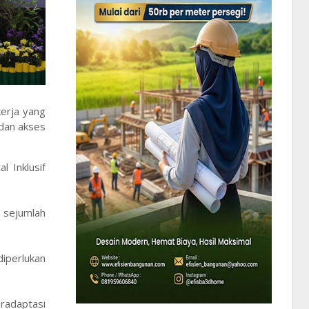
erja yang
 dan akses
 Inklusif
 sejumlah
diperlukan
radaptasi