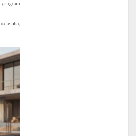
ta program
ia usaha,