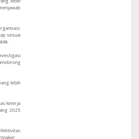
ang lebih
 menjawab
ganisasi.
ap sesuai
lik.
nvestigasi
 mendorong
yang lebih
as kinerja
jang 2025
fektivitas
emnaker