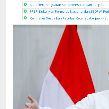
Menaker: Penguatan Kompetensi Lulusan Perguruan 
PPSPI Kukuhkan Pengurus Nasional dan 38 DPW, Perk
Kemnaker Sesuaikan Regulasi Ketenagakerjaan Hada