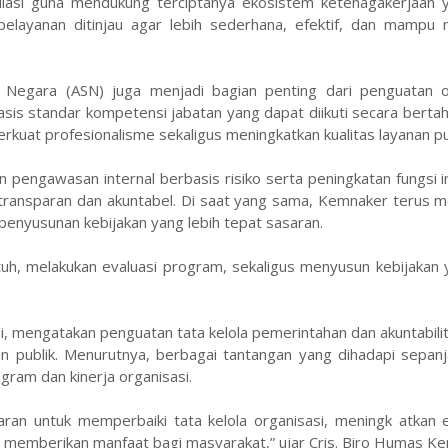
ulasi guna mendukung terciptanya ekosistem ketenagakerjaan y
pelayanan ditinjau agar lebih sederhana, efektif, dan mampu
 Negara (ASN) juga menjadi bagian penting dari penguatan or
s standar kompetensi jabatan yang dapat diikuti secara bertah
kuat profesionalisme sekaligus meningkatkan kualitas layanan pub
n pengawasan internal berbasis risiko serta peningkatan fungsi i
a transparan dan akuntabel. Di saat yang sama, Kemnaker terus
enyusunan kebijakan yang lebih tepat sasaran.
tuh, melakukan evaluasi program, sekaligus menyusun kebijakan 
i, mengatakan penguatan tata kelola pemerintahan dan akuntabilit
an publik. Menurutnya, berbagai tantangan yang dihadapi sepan
gram dan kinerja organisasi.
ran untuk memperbaiki tata kelola organisasi, meningk atkan e
n memberikan manfaat bagi masyarakat,” ujar Cris. Biro Humas K