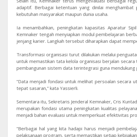
Selain itu, Kemnaker terus mengevaluasi berbagai reg
adaptif. Berbagai ketentuan yang dinilai menghambat 
kebutuhan masyarakat maupun dunia usaha.
Ia menambahkan, peningkatan kapasitas Aparatur Sipil
Kemnaker tengah menyiapkan modul pembelajaran berbasi
jenjang karier. Langkah tersebut diharapkan dapat memper
Transformasi organisasi turut dilakukan melalui penguata
untuk memastikan tata kelola organisasi berjalan secar
pembangunan sistem data terintegrasi guna mendukung p
“Data menjadi fondasi untuk melihat persoalan secara u
tepat sasaran,” kata Yassierli.
Sementara itu, Sekretaris Jenderal Kemnaker, Cris Kuntad
merupakan fondasi utama peningkatan kualitas pelayan
menjadi bahan evaluasi untuk memperkuat efektivitas pro
“Berbagai hal yang kita hadapi harus menjadi pembelaja
pelaksanaan program, serta memastikan setiap kebijaka