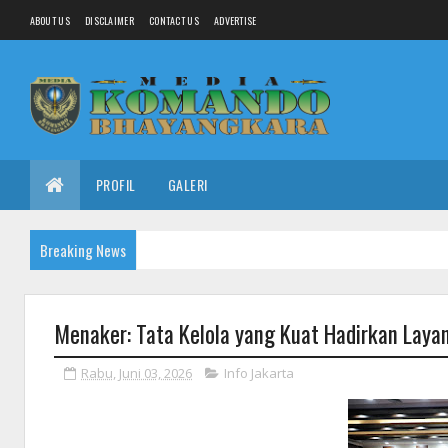
ABOUT US
DISCLAIMER
CONTACT US
ADVERTISE
PROFIL
GALERI
Breaking News
Menaker: Tata Kelola yang Kuat Hadirkan Laya
Rabu, Juni 03, 2026
Info Jakarta