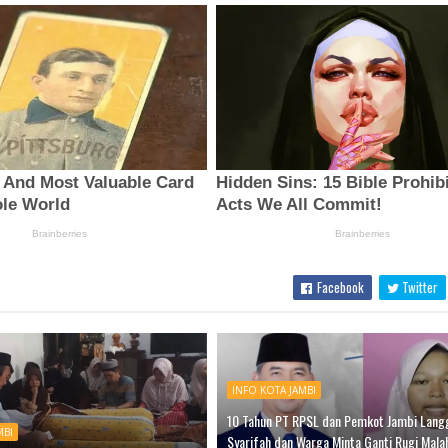
Facebook
Twitter
INFO KOTA JAMBI
10 Tahun PT RPSL dan Pemkot Jambi Lang
MBI
Syarifah dan Warga Minta Ganti Rugi Malah