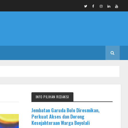
INFO PILIHAN REDAKSI
Jembatan Garuda Bolo Diresmikan,
Perkuat Akses dan Dorong
Kesejahteraan Warga Boyolali