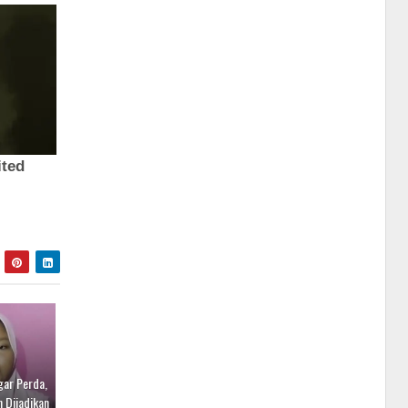
gar Perda,
 Dijadikan