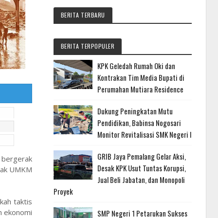
BERITA TERBARU
BERITA TERPOPULER
KPK Geledah Rumah Oki dan
Kontrakan Tim Media Bupati di
Perumahan Mutiara Residence
Dukung Peningkatan Mutu
Pendidikan, Babinsa Nogosari
Monitor Revitalisasi SMK Negeri I
GRIB Jaya Pemalang Gelar Aksi,
g bergerak
Desak KPK Usut Tuntas Korupsi,
anyak UMKM
Jual Beli Jabatan, dan Monopoli
Proyek
ah taktis
an ekonomi
SMP Negeri 1 Petarukan Sukses