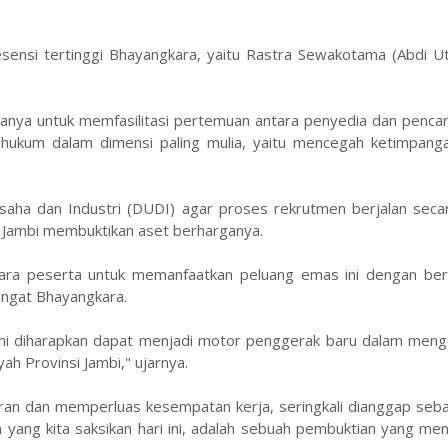
sensi tertinggi Bhayangkara, yaitu Rastra Sewakotama (Abdi U
ranya untuk memfasilitasi pertemuan antara penyedia dan pencari 
n hukum dalam dimensi paling mulia, yaitu mencegah ketimpanga
ha dan Industri (DUDI) agar proses rekrutmen berjalan secara 
a Jambi membuktikan aset berharganya.
ara peserta untuk memanfaatkan peluang emas ini dengan bera
angat Bhayangkara.
ini diharapkan dapat menjadi motor penggerak baru dalam meng
h Provinsi Jambi," ujarnya.
n dan memperluas kesempatan kerja, seringkali dianggap seba
ang kita saksikan hari ini, adalah sebuah pembuktian yang men