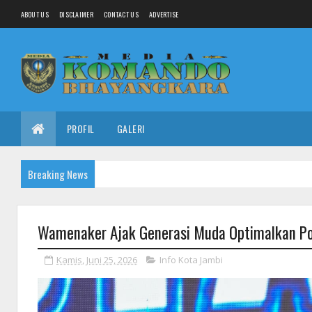
ABOUT US
DISCLAIMER
CONTACT US
ADVERTISE
PROFIL
GALERI
Breaking News
Wamenaker Ajak Generasi Muda Optimalkan Pot
Kamis, Juni 25, 2026
Info Kota Jambi