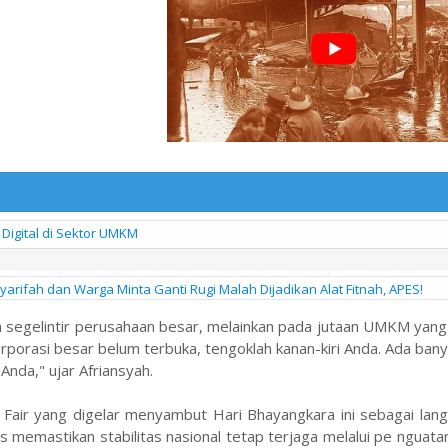
igital di Sektor UMKM
arifah dan Warga Minta Ganti Rugi Malah Dijadikan Alat Fitnah, APES!
a segelintir perusahaan besar, melainkan pada jutaan UMKM yan
 korporasi besar belum terbuka, tengoklah kanan-kiri Anda. Ada b
Anda," ujar Afriansyah.
air yang digelar menyambut Hari Bhayangkara ini sebagai langk
gus memastikan stabilitas nasional tetap terjaga melalui pe nguat