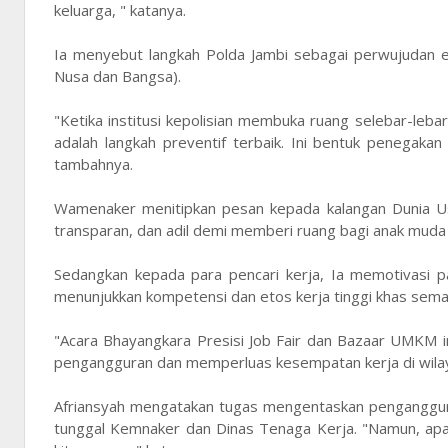
keluarga, " katanya.
Ia menyebut langkah Polda Jambi sebagai perwujudan e
Nusa dan Bangsa).
"Ketika institusi kepolisian membuka ruang selebar-leba
adalah langkah preventif terbaik. Ini bentuk penegaka
tambahnya.
Wamenaker menitipkan pesan kepada kalangan Dunia Usa
transparan, dan adil demi memberi ruang bagi anak mud
Sedangkan kepada para pencari kerja, Ia memotivasi p
menunjukkan kompetensi dan etos kerja tinggi khas sem
"Acara Bhayangkara Presisi Job Fair dan Bazaar UMKM 
pengangguran dan memperluas kesempatan kerja di wilaya
Afriansyah mengatakan tugas mengentaskan penganggura
tunggal Kemnaker dan Dinas Tenaga Kerja. "Namun, apa y