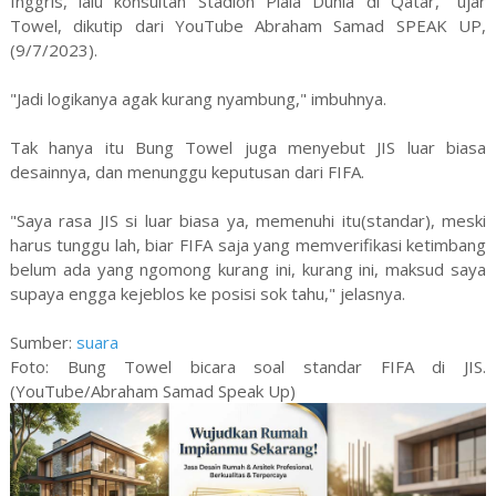
Inggris, lalu konsultan Stadion Piala Dunia di Qatar," ujar
Towel, dikutip dari YouTube Abraham Samad SPEAK UP,
(9/7/2023).
"Jadi logikanya agak kurang nyambung," imbuhnya.
Tak hanya itu Bung Towel juga menyebut JIS luar biasa
desainnya, dan menunggu keputusan dari FIFA.
"Saya rasa JIS si luar biasa ya, memenuhi itu(standar), meski
harus tunggu lah, biar FIFA saja yang memverifikasi ketimbang
belum ada yang ngomong kurang ini, kurang ini, maksud saya
supaya engga kejeblos ke posisi sok tahu," jelasnya.
Sumber:
suara
Foto: Bung Towel bicara soal standar FIFA di JIS.
(YouTube/Abraham Samad Speak Up)