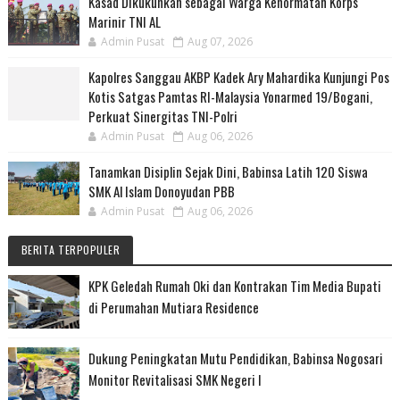
Kasad Dikukuhkan sebagai Warga Kehormatan Korps
Marinir TNI AL
Admin Pusat
Aug 07, 2026
Kapolres Sanggau AKBP Kadek Ary Mahardika Kunjungi Pos
Kotis Satgas Pamtas RI-Malaysia Yonarmed 19/Bogani,
Perkuat Sinergitas TNI-Polri
Admin Pusat
Aug 06, 2026
Tanamkan Disiplin Sejak Dini, Babinsa Latih 120 Siswa
SMK Al Islam Donoyudan PBB
Admin Pusat
Aug 06, 2026
BERITA TERPOPULER
KPK Geledah Rumah Oki dan Kontrakan Tim Media Bupati
di Perumahan Mutiara Residence
Dukung Peningkatan Mutu Pendidikan, Babinsa Nogosari
Monitor Revitalisasi SMK Negeri I