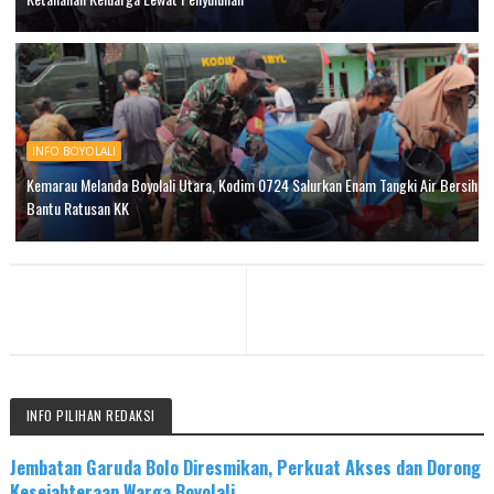
INFO BOYOLALI
Kemarau Melanda Boyolali Utara, Kodim 0724 Salurkan Enam Tangki Air Bersih
Bantu Ratusan KK
INFO PILIHAN REDAKSI
Jembatan Garuda Bolo Diresmikan, Perkuat Akses dan Dorong
Kesejahteraan Warga Boyolali