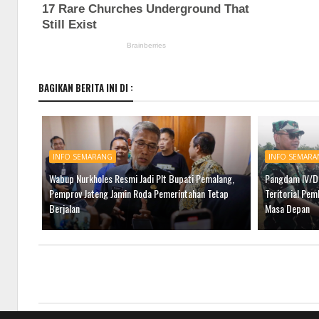
BAGIKAN BERITA INI DI :
INFO SEMARANG
INFO SEMARA
Wabup Nurkholes Resmi Jadi Plt Bupati Pemalang,
Pangdam IV/Di
Pemprov Jateng Jamin Roda Pemerintahan Tetap
Teritorial Pe
Berjalan
Masa Depan