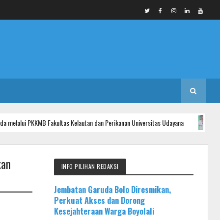
PKKMB Fakultas Kelautan dan Perikanan Universitas Udayana
INFO JAKAR
kan
INFO PILIHAN REDAKSI
Jembatan Garuda Bolo Diresmikan,
Perkuat Akses dan Dorong
Kesejahteraan Warga Boyolali