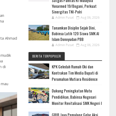
Satgas Pamtas RI-Malaysia
Yonarmed 19/Bogani, Perkuat
Sinergitas TNI-Polri
kan
Admin Pusat
Aug 06, 2026
una
Tanamkan Disiplin Sejak Dini,
Babinsa Latih 120 Siswa SMK Al
kata Ahmad
Islam Donoyudan PBB
Admin Pusat
Aug 06, 2026
 mudik
BERITA TERPOPULER
ma
KPK Geledah Rumah Oki dan
h di
Kontrakan Tim Media Bupati di
Perumahan Mutiara Residence
k mau
Dukung Peningkatan Mutu
Pendidikan, Babinsa Nogosari
Monitor Revitalisasi SMK Negeri I
GRIB Jaya Pemalang Gelar Aksi,