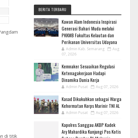
BERITA TERBARU
Kawan Alam Indonesia Inspirasi
Generasi Bahari Muda melalui
 Pangdam
PKKMB Fakultas Kelautan dan
Perikanan Universitas Udayana
Admin Kab. Semarang
Aug
07, 2026
Kemnaker Sesuaikan Regulasi
Ketenagakerjaan Hadapi
Dinamika Dunia Kerja
Admin Pusat
Aug 07, 2026
Kasad Dikukuhkan sebagai Warga
Kehormatan Korps Marinir TNI AL
Admin Pusat
Aug 07, 2026
Kapolres Sanggau AKBP Kadek
Ary Mahardika Kunjungi Pos Kotis
di titik