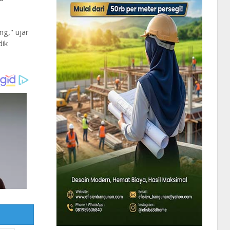
ng," ujar
dik