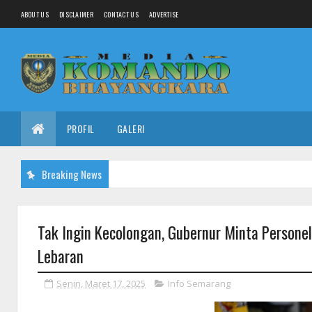
ABOUT US
DISCLAIMER
CONTACT US
ADVERTISE
PROFIL
GALERI
Breaking News
Tak Ingin Kecolongan, Gubernur Minta Personel
Lebaran
Senin, Maret 17, 2025
Info Semarang