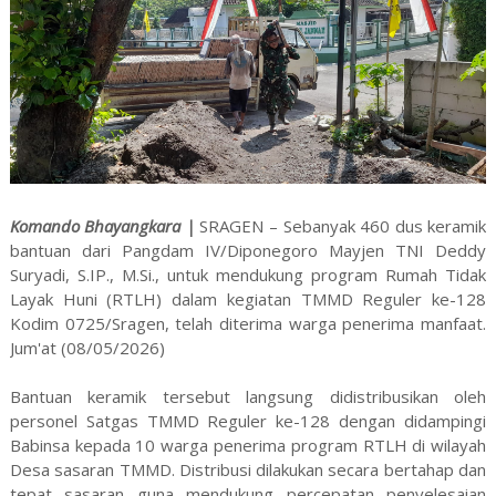
Komando Bhayangkara |
SRAGEN – Sebanyak 460 dus keramik
bantuan dari Pangdam IV/Diponegoro Mayjen TNI Deddy
Suryadi, S.IP., M.Si., untuk mendukung program Rumah Tidak
Layak Huni (RTLH) dalam kegiatan TMMD Reguler ke-128
Kodim 0725/Sragen, telah diterima warga penerima manfaat.
Jum'at (08/05/2026)
Bantuan keramik tersebut langsung didistribusikan oleh
personel Satgas TMMD Reguler ke-128 dengan didampingi
Babinsa kepada 10 warga penerima program RTLH di wilayah
Desa sasaran TMMD. Distribusi dilakukan secara bertahap dan
tepat sasaran guna mendukung percepatan penyelesaian