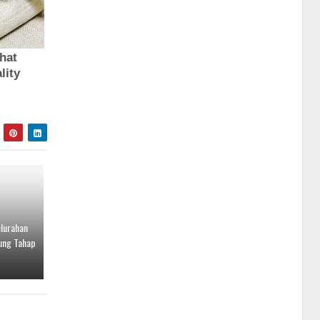
elurahan
ung Tahap