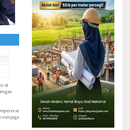
i di
dengan
empererat
i menjaga