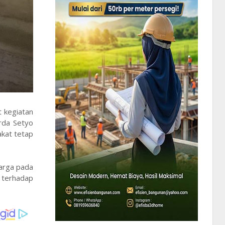
 kegiatan
rda Setyo
akat tetap
arga pada
n terhadap