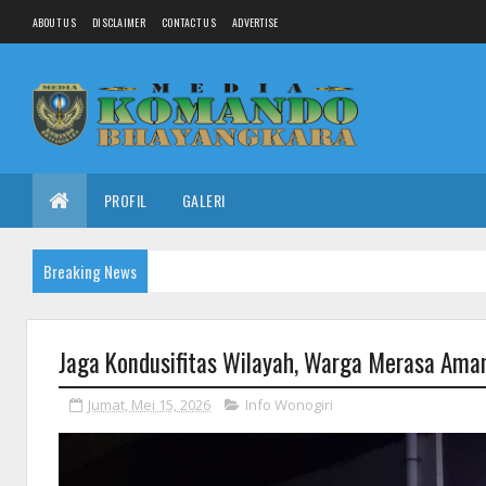
ABOUT US
DISCLAIMER
CONTACT US
ADVERTISE
PROFIL
GALERI
Breaking News
Jaga Kondusifitas Wilayah, Warga Merasa Aman
Jumat, Mei 15, 2026
Info Wonogiri