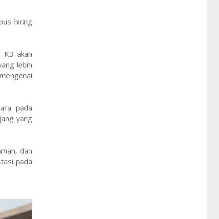
us hiring
a K3 akan
ang lebih
 mengenai
uara pada
jang yang
aman, dan
stasi pada