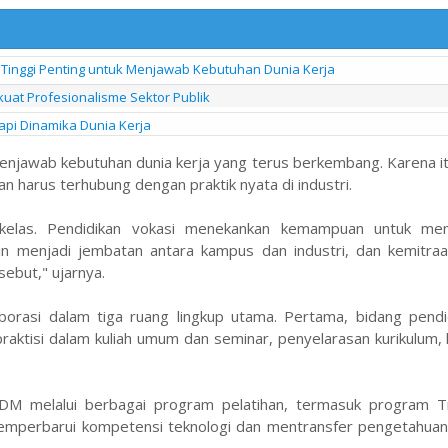
Tinggi Penting untuk Menjawab Kebutuhan Dunia Kerja
uat Profesionalisme Sektor Publik
pi Dinamika Dunia Kerja
njawab kebutuhan dunia kerja yang terus berkembang. Karena it
an harus terhubung dengan praktik nyata di industri.
g kelas. Pendidikan vokasi menekankan kemampuan untuk men
gin menjadi jembatan antara kampus dan industri, dan kemitra
ebut," ujarnya.
aborasi dalam tiga ruang lingkup utama. Pertama, bidang pendi
 praktisi dalam kuliah umum dan seminar, penyelarasan kurikulum,
.
M melalui berbagai program pelatihan, termasuk program Tr
mperbarui kompetensi teknologi dan mentransfer pengetahuan