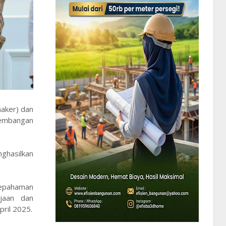
naker) dan
gembangan
nghasilkan
sepahaman
jaan dan
ril 2025.