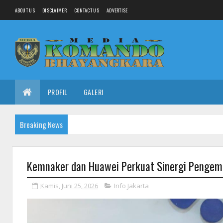
ABOUT US
DISCLAIMER
CONTACT US
ADVERTISE
PROFIL
GALERI
Breaking News
Kemnaker dan Huawei Perkuat Sinergi Pengemb
Kamis, Juni 25, 2026
Info Jakarta