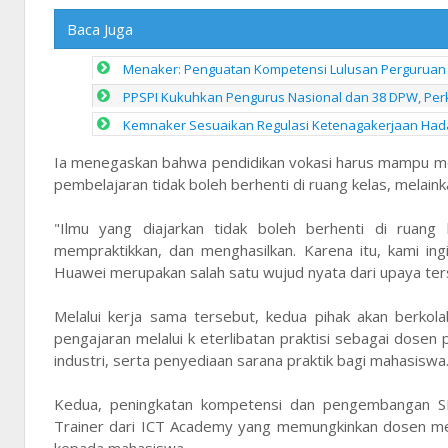
Baca Juga
Menaker: Penguatan Kompetensi Lulusan Perguruan 
PPSPI Kukuhkan Pengurus Nasional dan 38 DPW, Perk
Kemnaker Sesuaikan Regulasi Ketenagakerjaan Hada
Ia menegaskan bahwa pendidikan vokasi harus mampu me
pembelajaran tidak boleh berhenti di ruang kelas, melaink
"Ilmu yang diajarkan tidak boleh berhenti di ruan
mempraktikkan, dan menghasilkan. Karena itu, kami in
Huawei merupakan salah satu wujud nyata dari upaya ters
Melalui kerja sama tersebut, kedua pihak akan berkol
pengajaran melalui k eterlibatan praktisi sebagai dosen
industri, serta penyediaan sarana praktik bagi mahasiswa
Kedua, peningkatan kompetensi dan pengembangan SD
Trainer dari ICT Academy yang memungkinkan dosen me