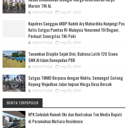
Marinir TNI AL
Admin Pusat
Aug 07, 2026
Kapolres Sanggau AKBP Kadek Ary Mahardika Kunjungi Pos
Kotis Satgas Pamtas RI-Malaysia Yonarmed 19/Bogani,
Perkuat Sinergitas TNI-Polri
Admin Pusat
Aug 06, 2026
Tanamkan Disiplin Sejak Dini, Babinsa Latih 120 Siswa
SMK Al Islam Donoyudan PBB
Admin Pusat
Aug 06, 2026
Satgas TMMD Berpacu dengan Waktu, Semangat Gotong
Royong Wujudkan Jalan Impian Warga Desa Bercak
Admin Pusat
Aug 06, 2026
BERITA TERPOPULER
KPK Geledah Rumah Oki dan Kontrakan Tim Media Bupati
di Perumahan Mutiara Residence