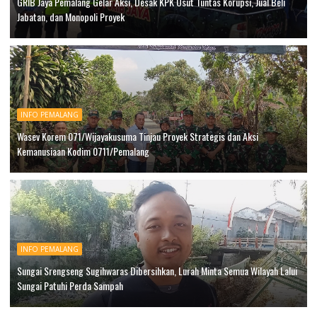
GRIB Jaya Pemalang Gelar Aksi, Desak KPK Usut Tuntas Korupsi, Jual Beli
Jabatan, dan Monopoli Proyek
INFO PEMALANG
Wasev Korem 071/Wijayakusuma Tinjau Proyek Strategis dan Aksi
Kemanusiaan Kodim 0711/Pemalang
INFO PEMALANG
Sungai Srengseng Sugihwaras Dibersihkan, Lurah Minta Semua Wilayah Lalui
Sungai Patuhi Perda Sampah