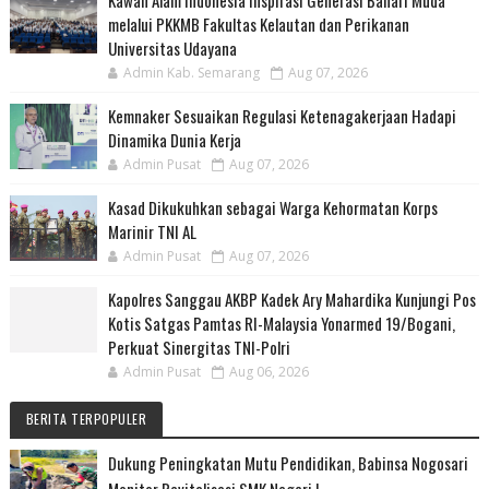
Kawan Alam Indonesia Inspirasi Generasi Bahari Muda
melalui PKKMB Fakultas Kelautan dan Perikanan
Universitas Udayana
Admin Kab. Semarang
Aug 07, 2026
Kemnaker Sesuaikan Regulasi Ketenagakerjaan Hadapi
Dinamika Dunia Kerja
Admin Pusat
Aug 07, 2026
Kasad Dikukuhkan sebagai Warga Kehormatan Korps
Marinir TNI AL
Admin Pusat
Aug 07, 2026
Kapolres Sanggau AKBP Kadek Ary Mahardika Kunjungi Pos
Kotis Satgas Pamtas RI-Malaysia Yonarmed 19/Bogani,
Perkuat Sinergitas TNI-Polri
Admin Pusat
Aug 06, 2026
BERITA TERPOPULER
Dukung Peningkatan Mutu Pendidikan, Babinsa Nogosari