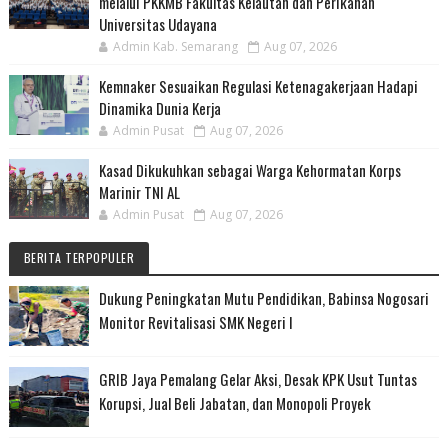
melalui PKKMB Fakultas Kelautan dan Perikanan
Universitas Udayana
Admin Kab. Semarang
Aug 07, 2026
Kemnaker Sesuaikan Regulasi Ketenagakerjaan Hadapi
Dinamika Dunia Kerja
Admin Pusat
Aug 07, 2026
Kasad Dikukuhkan sebagai Warga Kehormatan Korps
Marinir TNI AL
Admin Pusat
Aug 07, 2026
BERITA TERPOPULER
Dukung Peningkatan Mutu Pendidikan, Babinsa Nogosari
Monitor Revitalisasi SMK Negeri I
GRIB Jaya Pemalang Gelar Aksi, Desak KPK Usut Tuntas
Korupsi, Jual Beli Jabatan, dan Monopoli Proyek