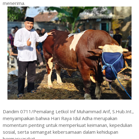
menerima.
Dandim 0711/Pemalang Letkol Inf Muhammad Arif, S.Hub.Int.,
menyampaikan bahwa Hari Raya Idul Adha merupakan
momentum penting untuk memperkuat keimanan, kepedulian
sosial, serta semangat kebersamaan dalam kehidupan
bermasyarakat.