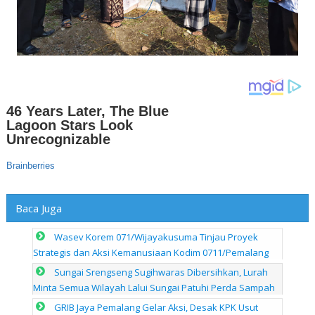
Baca Juga
Wasev Korem 071/Wijayakusuma Tinjau Proyek
Strategis dan Aksi Kemanusiaan Kodim 0711/Pemalang
Sungai Srengseng Sugihwaras Dibersihkan, Lurah
Minta Semua Wilayah Lalui Sungai Patuhi Perda Sampah
GRIB Jaya Pemalang Gelar Aksi, Desak KPK Usut