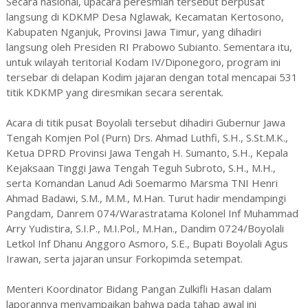
Secara nasional, upacara peresmian tersebut berpusat
langsung di KDKMP Desa Nglawak, Kecamatan Kertosono,
Kabupaten Nganjuk, Provinsi Jawa Timur, yang dihadiri
langsung oleh Presiden RI Prabowo Subianto. Sementara itu,
untuk wilayah teritorial Kodam IV/Diponegoro, program ini
tersebar di delapan Kodim jajaran dengan total mencapai 531
titik KDKMP yang diresmikan secara serentak.
Acara di titik pusat Boyolali tersebut dihadiri Gubernur Jawa
Tengah Komjen Pol (Purn) Drs. Ahmad Luthfi, S.H., S.St.M.K.,
Ketua DPRD Provinsi Jawa Tengah H. Sumanto, S.H., Kepala
Kejaksaan Tinggi Jawa Tengah Teguh Subroto, S.H., M.H.,
serta Komandan Lanud Adi Soemarmo Marsma TNI Henri
Ahmad Badawi, S.M., M.M., M.Han. Turut hadir mendampingi
Pangdam, Danrem 074/Warastratama Kolonel Inf Muhammad
Arry Yudistira, S.I.P., M.I.Pol., M.Han., Dandim 0724/Boyolali
Letkol Inf Dhanu Anggoro Asmoro, S.E., Bupati Boyolali Agus
Irawan, serta jajaran unsur Forkopimda setempat.
Menteri Koordinator Bidang Pangan Zulkifli Hasan dalam
laporannya menyampaikan bahwa pada tahap awal ini