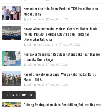
Kemnaker dan Indo-Rama Perkuat TKM lewat Bantuan
Modal Usaha
Admin Pusat
Aug 08, 2026
Kawan Alam Indonesia Inspirasi Generasi Bahari Muda
melalui PKKMB Fakultas Kelautan dan Perikanan
Universitas Udayana
Admin Kab. Semarang
Aug 07, 2026
Kemnaker Sesuaikan Regulasi Ketenagakerjaan Hadapi
Dinamika Dunia Kerja
Admin Pusat
Aug 07, 2026
Kasad Dikukuhkan sebagai Warga Kehormatan Korps
Marinir TNI AL
Admin Pusat
Aug 07, 2026
BERITA TERPOPULER
Dukung Peningkatan Mutu Pendidikan, Babinsa Nogosari